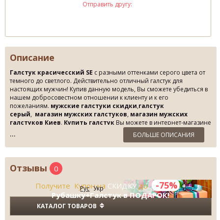
Отправить другу:
Описание
Галстук красичесский SE
с разными оттенками серого цвета от
темного до светлого. Действительно отличный галстук для
настоящих мужчин! Купив данную модель, Вы сможете убедиться в
нашем добросовестном отношении к клиенту и к его
пожеланиям.
мужские галстуки скидки
,
галстук
серый
,
магазин мужских галстуков
,
магазин мужских
галстуков Киев
.
Купить галстук
Вы можете в интернет-магазине
Sergio Ellini или в Бутике Fashion Wear в г. Киев. по Суперцене!
БОЛЬШЕ ОПИСАНИЯ
Отзывы
0
-75%
Получите Купон на
СКИДКУ
до
+
Рус
Укр
Рубашку+Галстук в ПОДАРОК!
КАТАЛОГ ТОВАРОВ