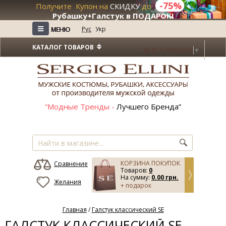
-75%
Получите Купон на
СКИДКУ
до
+
Рубашку+Галстук в ПОДАРОК!
≡
≡
Рус
Укр
МЕНЮ
МЕНЮ
КАТАЛОГ ТОВАРОВ
SELECT LANGUAGE
▼
“Модные Тренды -
Лучшего Бренда”
КОРЗИНА ПОКУПОК
Сравнение
Товаров:
0
На сумму:
0.00 грн.
Желания
+ подарок
Главная
/
Галстук классический SE
ГАЛСТУК КЛАССИЧЕСКИЙ SE