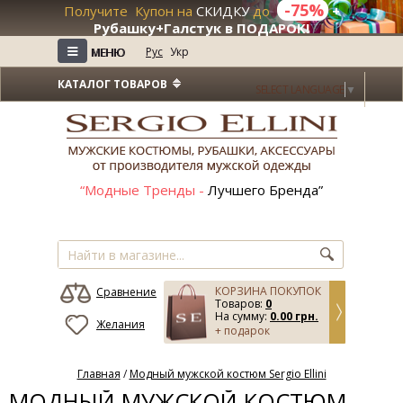
-75%
Получите Купон на
СКИДКУ
до
+
Рубашку+Галстук в ПОДАРОК!
≡
≡
Рус
Укр
МЕНЮ
МЕНЮ
КАТАЛОГ ТОВАРОВ
SELECT LANGUAGE
▼
“Модные Тренды -
Лучшего Бренда”
КОРЗИНА ПОКУПОК
Сравнение
Товаров:
0
На сумму:
0.00 грн.
Желания
+ подарок
Главная
/
Модный мужской костюм Sergio Ellini
МОДНЫЙ МУЖСКОЙ КОСТЮМ