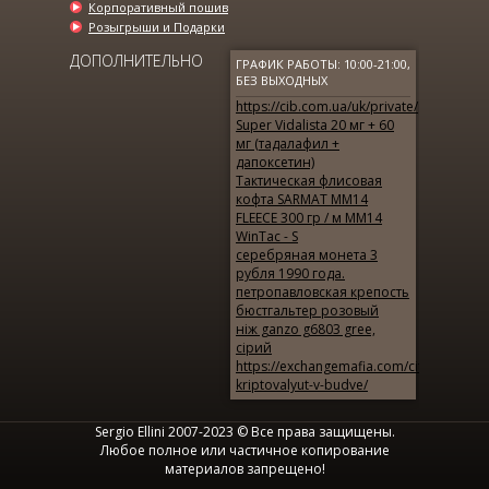
Корпоративный пошив
Розыгрыши и Подарки
ДОПОЛНИТЕЛЬНО
ГРАФИК РАБОТЫ: 10:00-21:00,
БЕЗ ВЫХОДНЫХ
https://cib.com.ua/uk/private/products/p
Super Vidalista 20 мг + 60
мг (тадалафил +
дапоксетин)
Тактическая флисовая
кофта SARMAT ММ14
FLEECE 300 гр / м ММ14
WinTac - S
серебряная монета 3
рубля 1990 года.
петропавловская крепость
бюстгальтер розовый
ніж ganzo g6803 gree,
сірий
https://exchangemafia.com/city/obmen-
kriptovalyut-v-budve/
Sergio Ellini 2007-2023 © Все права защищены.
Любое полное или частичное копирование
материалов запрещено!