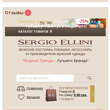
Отзывы
0
-75%
Получите Купон на
СКИДКУ
до
+
Рус
Укр
Рубашку+Галстук в ПОДАРОК!
КАТАЛОГ ТОВАРОВ
“Модные Тренды -
Лучшего Бренда”
КОРЗИНА ПОКУПОК
Сравнение
Товаров:
0
На сумму:
0.00 грн.
Желания
+ подарок