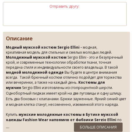
Отправить другу:
Описание
Модный мужской костюм Sergio Ellini
-
модная,
креативная модель для стильных и смелых молодых людей.
Молодежный мужской костюм
Sergio Ellini - это и безупречный
крой, и современные технологии обработки ткани, точная
передача стиля и индивидуальности своего владельца. В такой
модной молодежной одежде
Вы будете в центре внимания
всегда. Такой брючный костюм отлично подойдет для торжества
или вечеринки, а также на каждый день.
Костюмы для
мужчин
Sergio Ellini изготовлены из стопроцентной шерсти.
Однобортный пиджак имеет крой на две пуговицы и одну шлицу.
Есть два боковых с клапанами. Брюки зауженные. Яркий синий цвет
и модная клетка станут, несомненно, изюминкой этого наряда.
Купить
м
ужские молодежные костюмы в
Бутике мужской
одежды Fashion Wear напрямую от фабрики Sergio Ellini
по
Суперцене!
БОЛЬШЕ ОПИСАНИЯ