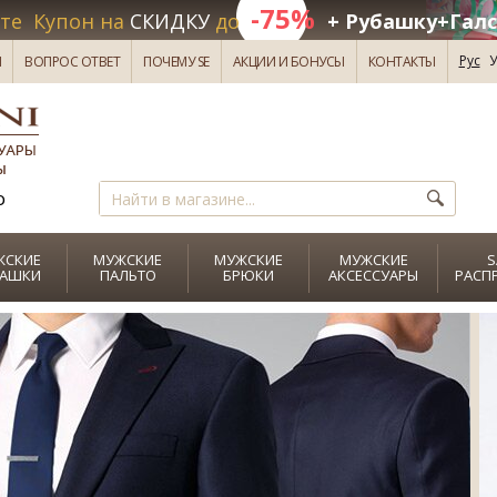
-75%
те Купон на
СКИДКУ
до
+ Рубашку+Галс
Рус
У
И
ВОПРОС ОТВЕТ
ПОЧЕМУ SE
АКЦИИ И БОНУСЫ
КОНТАКТЫ
о
ЖСКИЕ
МУЖСКИЕ
МУЖСКИЕ
МУЖСКИЕ
S
БАШКИ
ПАЛЬТО
БРЮКИ
АКСЕССУАРЫ
РАСП