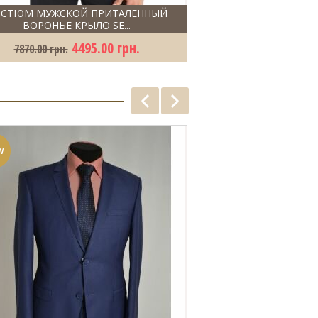
ОСТЮМ МУЖСКОЙ ПРИТАЛЕННЫЙ
МУЖСКОЙ КОСТЮ
ВОРОНЬЕ КРЫЛО SE...
ЧЁРНОГО ЦВЕТА SE
4495.00 грн.
2
7870.00 грн.
6995.00 грн.