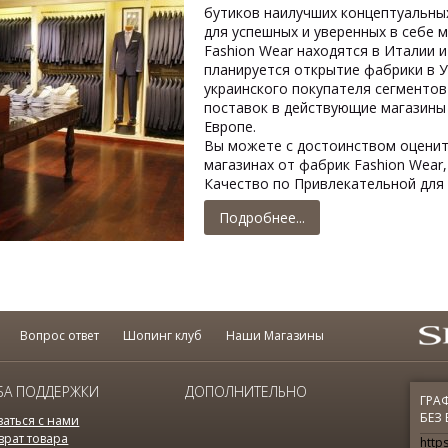
бутиков наилучших концептуальны
для успешных и уверенных в себе
Fashion Wear находятся в Италии и
планируется открытие фабрики в У
украинского покупателя сегментов S
поставок в действующие магазины 
Европе.
Вы можете с достоинством оценит
магазинах от фабрик Fashion Wear
Качество по Привлекательной для 
Подробнее...
Вопрос ответ
Шопинг клуб
Наши Магазины
БА ПОДДЕРЖКИ
ДОПОЛНИТЕЛЬНО
ГРАФ
БЕЗ
заться с нами
врат товара
https