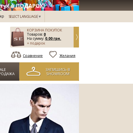
тук в ПОДАРОК!
кр
SELECT LANGUAGE
▼
КОРЗИНА ПОКУПОК
Товаров:
0
На сумму:
0.00 грн.
+ подарок
Сравнение
Желания
ALE
ЗАПИШИСЬ В
РОДАЖА
SHOWROOM