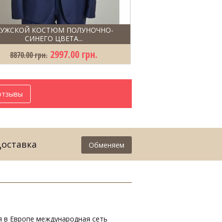
УЖСКОЙ КОСТЮМ ПОЛУНОЧНО-
МУЖСКОЙ КОСТЮМ
СИНЕГО ЦВЕТА...
АСФАЛЬТ
2997.00 грн.
250
8870.00 грн.
0.00 грн.
отзывы
Доставка
Обменяем
ая в Европе международная сеть