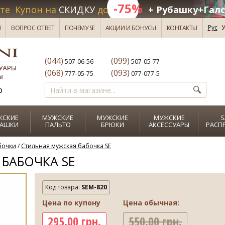
-75%
те Купон на
СКИДКУ
до
+ Рубашку+Галс
Рус
У
И
ВОПРОС ОТВЕТ
ПОЧЕМУ SE
АКЦИИ И БОНУСЫ
КОНТАКТЫ
(044)
(099)
507-06-56
507-05-77
(068)
(093)
777-05-75
077-077-5
о
ЖСКИЕ
МУЖСКИЕ
МУЖСКИЕ
МУЖСКИЕ
S
БАШКИ
ПАЛЬТО
БРЮКИ
АКСЕССУАРЫ
РАСП
бочки
/
Cтильная мужская бабочка SE
БАБОЧКА SE
Код товара:
SEM-820
Цена по купону
Цена обычная:
295.00 грн.
550.00 грн.