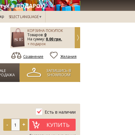
тук в ПОДАРОК!
кр
SELECT LANGUAGE
▼
КОРЗИНА ПОКУПОК
Товаров:
0
На сумму:
0.00 грн.
+ подарок
Сравнение
Желания
ALE
ЗАПИШИСЬ В
РОДАЖА
SHOWROOM
Есть в наличии
КУПИТЬ
-
+