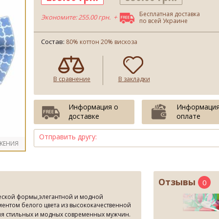
Бесплатная доставка
Экономите: 255.00 грн. +
по всей Украине
Состав:
80% коттон 20% вискоза
В сравнение
В закладки
Информация о
Информация
доставке
оплате
Отправить другу:
ЖЕНИЯ
Отзывы
0
еской формы,элегантной и модной
ентом белого цвета из высококачественной
.
для стильных и модных современных мужчин