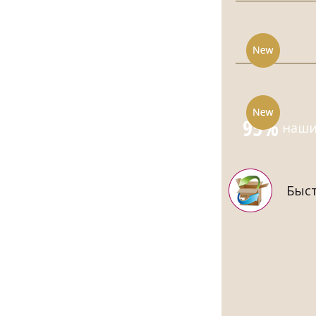
95%
наших
Быст
МУЖСКОЙ 
СИ
8870.00