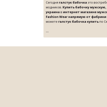
Сегодня
галстук бабочка
это востреб
модников.
Купить бабочку мужскую,
украина
в
интернет магазине мужск
Fashion Wear напрямую от фабрики S
можете
галстук бабочка купить
по Ск