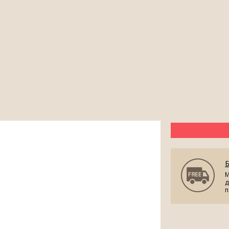
М
д
п