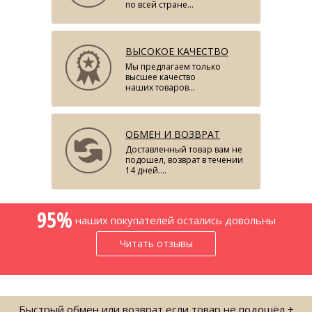
по всей стране...
ВЫСОКОЕ КАЧЕСТВО
Мы предлагаем только
высшее качество
наших товаров...
МУЖСКОЙ КОСТЮМ ПОЛУНОЧНО-
ОБМЕН И ВОЗВРАТ
СИНЕГО ЦВЕТА...
Доставленный товар вам не
подошел, возврат в течении
2997.00 грн.
8870.00 грн.
14 дней....
95%
наших покупателей остались довольны
Читать отзывы
Быстрый обмен или возврат если товар не подошёл +