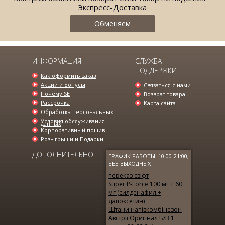
Экспресс-Доставка
Обменяем
ИНФОРМАЦИЯ
СЛУЖБА
ПОДДЕРЖКИ
Как оформить заказ
МУЖСКОЙ КОСТЮМ ЦВЕТА МОКРЫЙ
Акции и Бонусы
Связаться с нами
АСФАЛЬТ SE...
Почему SE
Возврат товара
2500.00 грн.
0.00 грн.
Рассрочка
Карта сайта
Обработка персональных
Условия обслуживания
данных
Корпоративный пошив
Розыгрыши и Подарки
ДОПОЛНИТЕЛЬНО
ГРАФИК РАБОТЫ: 10:00-21:00,
БЕЗ ВЫХОДНЫХ
переказ свіфт
Super P-Force 100 мг + 60
мг (силденафил +
дапоксетин)
Штани напівкомбінезон
Австрії Оригінал Б/В 1