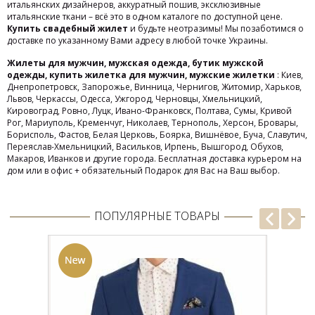
итальянских дизайнеров, аккуратный пошив, эксклюзивные
итальянские ткани – всё это в одном каталоге по доступной цене.
Купить свадебный жилет
и будьте неотразимы! Мы позаботимся о
доставке по указанному Вами адресу в любой точке Украины.
Жилеты
для мужчин, мужская одежда, бутик мужской
одежды, купить жилетка для мужчин, мужские жилетки
: Киев,
Днепропетровск, Запорожье, Винница, Чернигов, Житомир, Харьков,
Львов, Черкассы, Одесса, Ужгород, Черновцы, Хмельницкий,
Кировоград, Ровно, Луцк, Ивано-Франковск, Полтава, Сумы, Кривой
Рог, Мариуполь, Кременчуг, Николаев, Тернополь, Херсон, Бровары,
Борисполь, Фастов, Белая Церковь, Боярка, Вишнёвое, Буча, Славутич,
Переяслав-Хмельницкий, Васильков, Ирпень, Вышгород, Обухов,
Макаров, Иванков и другие города. Бесплатная доставка курьером на
дом или в офис + обязательный Подарок для Вас на Ваш выбор.
ПОПУЛЯРНЫЕ ТОВАРЫ