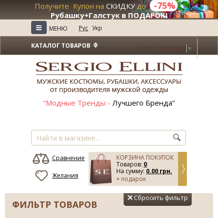
-75%
Получите Купон на
СКИДКУ
до
+
Рубашку+Галстук в ПОДАРОК!
≡
Рус
Укр
МЕНЮ
КАТАЛОГ ТОВАРОВ
SELECT LANGUAGE
▼
“Модные Тренды -
Лучшего Бренда”
КОРЗИНА ПОКУПОК
Сравнение
Товаров:
0
На сумму:
0.00 грн.
Желания
+ подарок
Сбросить фильтр
ФИЛЬТР ТОВАРОВ