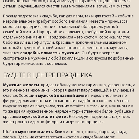
сказочно-волшебного, ожидание чуда, ведь все мы в душе остаёмся
детьми, радующимися счастливым мгновениям и вспышкам счастья.
Посему подготовка к свадьбе, как для пары, так и для гостей – событие
нетривиальное и требует особого внимания. Невеста – принцесса,
королева праздника, жених – счастливый обладатель уютной
семейной жизни. Наряды обоих – элемент, требующий подготовки
отдельного внимания. Наряд жениха – это костюм, сорочка, галстук,
бабочка или шарф и туфли. Красивым дополнительным акцентом,
который подчеркнёт своей изысканностью элегантность мужчины,
является
свадебные жилеты мужские
. Он будет прекрасно
смотреться на мужчине любой комплекции и со вкусом подобранный,
будет гармонировать с костюмом.
БУДЬТЕ В ЦЕНТРЕ ПРАЗДНИКА!
Мужские жилеты
придаёт облику жениха гармонию, уверенность, а
это именно та изюминка, которая делает пару сияющей, излучающей
счастье. Хороший
мужской вязаный жилет
идеально ляжет по
фигуре, делая акцент на изысканности свадебного костюма. А сняв
пиджак во время праздника, жених остаётся в стильном, изящном и в
то же время мужественном наряде – торжественной белой рубашке и
красивом
мужской жилет фото
. Его следует подбирать так, чтобы
жилет ровно сидел по фигуре и нигде не топорщился.
Шьётся
мужские жилеты Киев
из шёлка, сатина, бархата, твида,
хлопка. Здесь не стоит теряться – костюмы свадебные могут