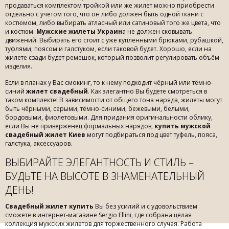
продаваться комплектом тройкой или же жилет можно приобрести
отдельно с учётом того, что он либо должен быть одной ткани с
костюмом, либо выбирать атласный или сатиновый того же цвета, что
и костюм.
Мужские жилеты Украин
а не должен сковывать
движений. Выбирать его стоит с уже купленными брюками, рубашкой,
туфлями, поясом и галстуком, если таковой будет. Хорошо, если на
жилете сзади будет ремешок, который позволит регулировать объём
изделия.
Если в планах у Вас смокинг, то к нему подходит чёрный или тёмно-
синий
жилет свадебный
. Как элегантно Вы будете смотреться в
таком комплекте! В зависимости от общего тона наряда, жилеты могут
быть чёрными, серыми, тёмно-синими, бежевыми, белыми,
бордовыми, фиолетовыми. Для придания оригинальности облику,
если Вы не приверженец формальных нарядов,
купить мужской
свадебный жилет Киев
могут подбираться под цвет туфель, пояса,
галстука, аксессуаров.
ВЫБИРАЙТЕ ЭЛЕГАНТНОСТЬ И СТИЛЬ –
БУДЬТЕ НА ВЫСОТЕ В ЗНАМЕНАТЕЛЬНЫЙ
ДЕНЬ!
Свадебный жилет купить
Вы без усилий и с удовольствием
сможете в интернет-магазине Sergio Ellini, где собрана целая
коллекция мужских жилетов для торжественного случая. Работа