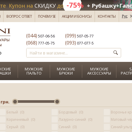
-75%
те Купон на
СКИДКУ
до
+ Рубашку+Галс
Рус
У
И
ВОПРОС ОТВЕТ
ПОЧЕМУ SE
АКЦИИ И БОНУСЫ
КОНТАКТЫ
(044)
(099)
507-06-56
507-05-77
(068)
(093)
777-05-75
077-077-5
о
ЖСКИЕ
МУЖСКИЕ
МУЖСКИЕ
МУЖСКИЕ
S
БАШКИ
ПАЛЬТО
БРЮКИ
АКСЕССУАРЫ
РАСП
грн.
Белый
0
Бордовый
0
Воронье к
Коричневый
0
Лазурно-синий
0
Матовый ч
Серый
0
Синий
0
Синий уль