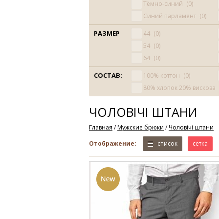
Тёмно-синий
0
Синий парламент
0
РАЗМЕР
44
0
54
0
64
0
СОСТАВ:
100% коттон
0
80% хлопок 20% вискоза
ЧОЛОВІЧІ ШТАНИ
Главная
/
Мужские брюки
/
Чоловічі штани
Отображение:
список
сетка