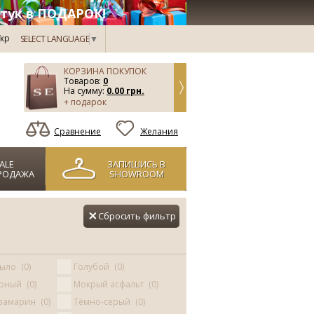
тук в ПОДАРОК!
кр
SELECT LANGUAGE
▼
КОРЗИНА ПОКУПОК
Товаров:
0
На сумму:
0.00 грн.
+ подарок
Сравнение
Желания
ALE
ЗАПИШИСЬ В
РОДАЖА
SHOWROOM
Сбросить фильтр
рыло
0
Голубой
0
ёрный
0
Мокрый асфальт
0
трамарин
0
Тёмно-серый
0