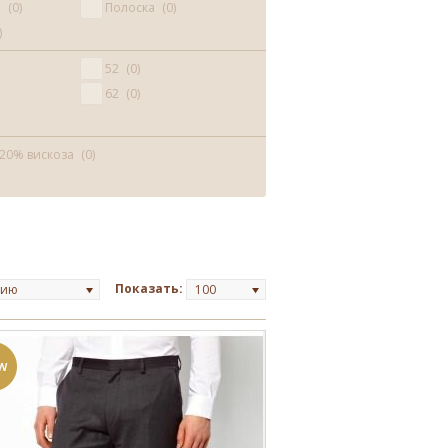
й
0
Полоска
0
52
0
62
0
 20% вискоза
0
Показать:
нию
100