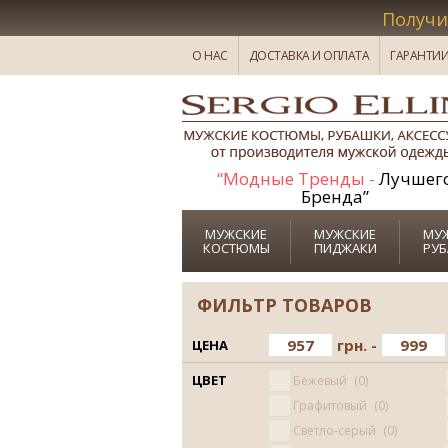
Получи
О НАС
ДОСТАВКА И ОПЛАТА
ГАРАНТИ
“Модные Тренды -
Лучшег
Бренда”
МУЖСКИЕ
МУЖСКИЕ
МУ
КОСТЮМЫ
ПИДЖАКИ
РУ
ФИЛЬТР ТОВАРОВ
грн. -
ЦЕНА
ЦВЕТ
Бежевый
0
Графитовый
0
Светло-серый
0