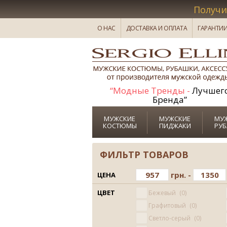
Получи
О НАС
ДОСТАВКА И ОПЛАТА
ГАРАНТИ
“Модные Тренды -
Лучшег
Бренда”
МУЖСКИЕ
МУЖСКИЕ
МУ
КОСТЮМЫ
ПИДЖАКИ
РУ
ФИЛЬТР ТОВАРОВ
грн. -
ЦЕНА
ЦВЕТ
Бежевый
0
Графитовый
0
Светло-серый
0