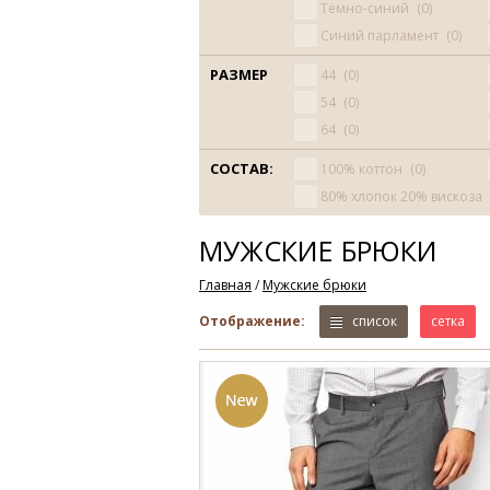
Тёмно-синий
0
Синий парламент
0
РАЗМЕР
44
0
54
0
64
0
СОСТАВ:
100% коттон
0
80% хлопок 20% вискоза
МУЖСКИЕ БРЮКИ
Главная
/
Мужские брюки
Отображение:
список
сетка