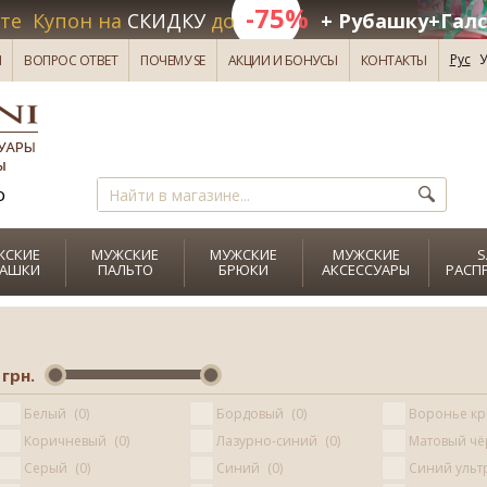
-75%
те Купон на
СКИДКУ
до
+ Рубашку+Галс
Рус
У
И
ВОПРОС ОТВЕТ
ПОЧЕМУ SE
АКЦИИ И БОНУСЫ
КОНТАКТЫ
о
ЖСКИЕ
МУЖСКИЕ
МУЖСКИЕ
МУЖСКИЕ
S
БАШКИ
ПАЛЬТО
БРЮКИ
АКСЕССУАРЫ
РАСП
грн.
Белый
0
Бордовый
0
Воронье к
Коричневый
0
Лазурно-синий
0
Матовый ч
Серый
0
Синий
0
Синий уль