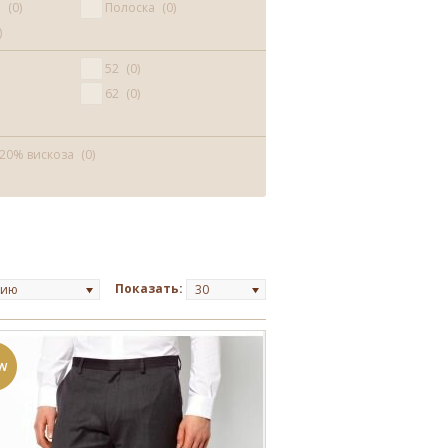
й
0
Полоска
0
52
0
62
0
 20% вискоза
0
Показать:
нию
30