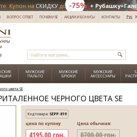
-75%
те Купон на
СКИДКУ
до
+ Рубашку+Галс
Рус
У
И
ВОПРОС ОТВЕТ
ПОЧЕМУ SE
АКЦИИ И БОНУСЫ
КОНТАКТЫ
о
ЖСКИЕ
МУЖСКИЕ
МУЖСКИЕ
МУЖСКИЕ
S
БАШКИ
ПАЛЬТО
БРЮКИ
АКСЕССУАРЫ
РАСП
ого цвета SE
ИТАЛЕННОЕ ЧЕРНОГО ЦВЕТА SE
Код товара:
SEPP-819
цена по купону
Цена обычная:
4195.00 грн.
8700.00 грн.