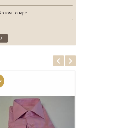
 этом товаре.
В