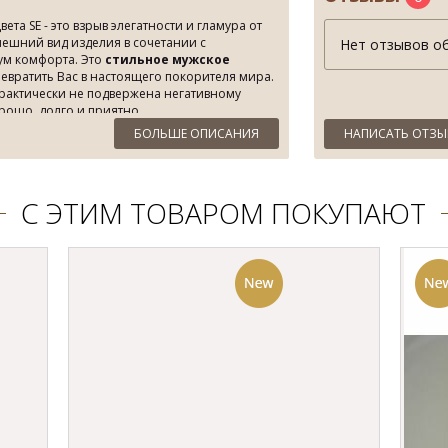
та SE - это взрыв элегатности и гламура от
ешний вид изделия в сочетании с
Нет отзывов об
ум комфорта. Это
стильное мужское
евратить Вас в настоящего покорителя мира.
рактически не подвержена негативному
рошо, долго и приятно.
БОЛЬШЕ ОПИСАНИЯ
НАПИСАТЬ ОТЗЫ
льто осень, пальто мужское интернет-
о мужское каталог
есть в наличии в наших
Ellini в городе Киев. Мы с нетерпением ждем
ваться в Тренде все время.
С ЭТИМ ТОВАРОМ ПОКУПАЮТ