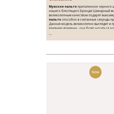
Мужское пальто
приталенное черного цве
нашего блестящего Бренда! Шикарный вн
великолепным качеством подарят максим
пальто
способно в считанные секунды пр
Данная модель великолепно выглядит и п
влиянию времени - она будет носиться хо
Эта, и еще многие отличные
мужское па
магазин, пальто мужское 2015, пальт
бутиках мужской одежды от Бренда Sergio 
именно своего покупателя, любящего оста