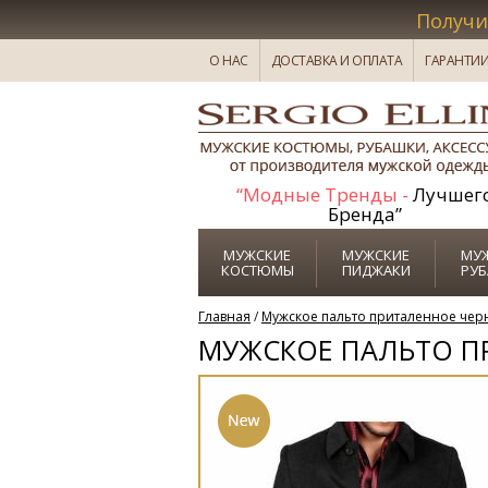
Получи
О НАС
ДОСТАВКА И ОПЛАТА
ГАРАНТИ
“Модные Тренды -
Лучшег
Бренда”
МУЖСКИЕ
МУЖСКИЕ
МУ
КОСТЮМЫ
ПИДЖАКИ
РУ
Главная
/
Мужское пальто приталенное черн
МУЖСКОЕ ПАЛЬТО ПР