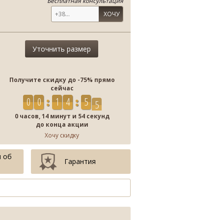
Бесплатная консультация
ХОЧУ
Уточнить размер
Получите скидку до -75% прямо
сейчас
0
0
1
4
5
4
0 часов, 14 минут и 54 секунд
до конца акции
Хочу скидку
 об
Гарантия