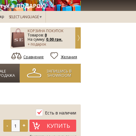
тук в ПОДАРОК!
кр
SELECT LANGUAGE
▼
КОРЗИНА ПОКУПОК
Товаров:
0
На сумму:
0.00 грн.
+ подарок
Сравнение
Желания
ALE
ЗАПИШИСЬ В
РОДАЖА
SHOWROOM
Есть в наличии
КУПИТЬ
-
+