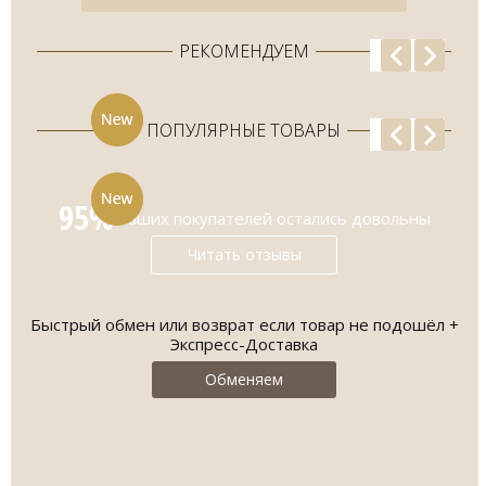
РЕКОМЕНДУЕМ
ПОПУЛЯРНЫЕ ТОВАРЫ
95%
наших покупателей остались довольны
Читать отзывы
Быстрый обмен или возврат если товар не подошёл +
О
Экспресс-Доставка
Обменяем
Mi
-
МУЖСКОЙ КОСТЮМ ПОЛУНОЧНО-
СИНЕГО ЦВЕТА...
эт
из