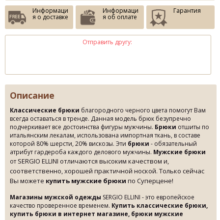
Информаци
Информаци
Гарантия
я о доставке
я об оплате
Отправить другу:
Описание
Классические брюки
благородного черного цвета помогут Вам
всегда оставаться в тренде. Данная модель брюк безупречно
подчеркивает все достоинства фигуры мужчины.
Брюки
отшиты по
итальянским лекалам, использована импортная ткань, в составе
которой 80% шерсти, 20% вискозы. Эти
брюки
- обязательный
атрибут гардероба каждого делового мужчины.
Мужские брюки
SERGIO ELLINI отличаются высоким качеством и,
от
соответственно, хорошей практичной ноской. Только сейчас
Вы можете
купить мужские брюки
по Суперцене!
Магазины мужской одежды
SERGIO ELLINI - это европейское
качество проверенное временем.
Купить классические брюки,
купить брюки в интернет магазине, брюки мужские