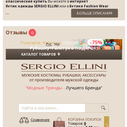
классические купить
Вы можете в
интернет
бутик одежды SERGIO ELLINI
или в
Бутике Fashion Wear
напрямую от фабрики Sergio Ellini
по Скидке до 75%!
БОЛЬШЕ ОПИСАНИЯ
Отзывы
0
-75%
Получите Купон на
СКИДКУ
до
+
Рус
Укр
Рубашку+Галстук в ПОДАРОК!
КАТАЛОГ ТОВАРОВ
“Модные Тренды -
Лучшего Бренда”
КОРЗИНА ПОКУПОК
Сравнение
Товаров:
0