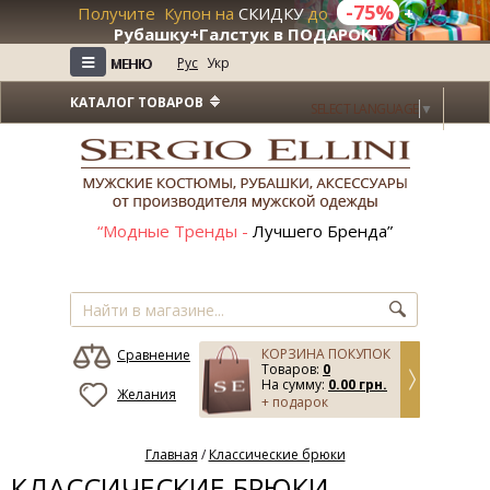
-75%
Получите Купон на
СКИДКУ
до
+
Рубашку+Галстук в ПОДАРОК!
≡
≡
Рус
Укр
МЕНЮ
МЕНЮ
КАТАЛОГ ТОВАРОВ
SELECT LANGUAGE
▼
“Модные Тренды -
Лучшего Бренда”
КОРЗИНА ПОКУПОК
Сравнение
Товаров:
0
На сумму:
0.00 грн.
Желания
+ подарок
Главная
/
Классические брюки
КЛАССИЧЕСКИЕ БРЮКИ