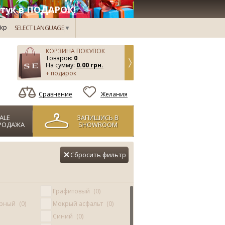
тук в ПОДАРОК!
кр
SELECT LANGUAGE
▼
КОРЗИНА ПОКУПОК
Товаров:
0
На сумму:
0.00 грн.
+ подарок
Сравнение
Желания
ALE
ЗАПИШИСЬ В
РОДАЖА
SHOWROOM
Сбросить фильтр
Графитовый
0
ёрный
0
Мокрый асфальт
0
Синий
0