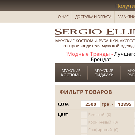
Получи
О НАС
ДОСТАВКА И ОПЛАТА
ГАРАНТИ
“Модные Тренды -
Лучшег
Бренда”
МУЖСКИЕ
МУЖСКИЕ
МУ
КОСТЮМЫ
ПИДЖАКИ
РУ
ФИЛЬТР ТОВАРОВ
грн. -
ЦЕНА
ЦВЕТ
Бежевый
0
Коричневый
0
Сапфировый
0