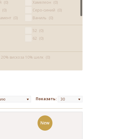
й
0
Хамелеон
0
й
0
Серо-синий
0
ламент
0
Ваниль
0
52
0
62
0
 20% вискоза 10% шелк
0
Показать:
нию
30