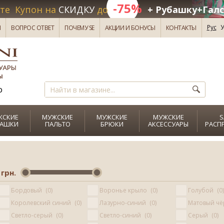
-75%
те Купон на
СКИДКУ
до
+ Рубашку+Галс
Рус
У
И
ВОПРОС ОТВЕТ
ПОЧЕМУ SE
АКЦИИ И БОНУСЫ
КОНТАКТЫ
о
ЖСКИЕ
МУЖСКИЕ
МУЖСКИЕ
МУЖСКИЕ
S
БАШКИ
ПАЛЬТО
БРЮКИ
АКСЕССУАРЫ
РАСП
грн.
Бордовый
0
Воронье крыло
0
Голубой
0
Королевский синий
0
Лазурно-синий
0
Матовый ч
Светло-серый
0
Светло-синий
0
Серый
0