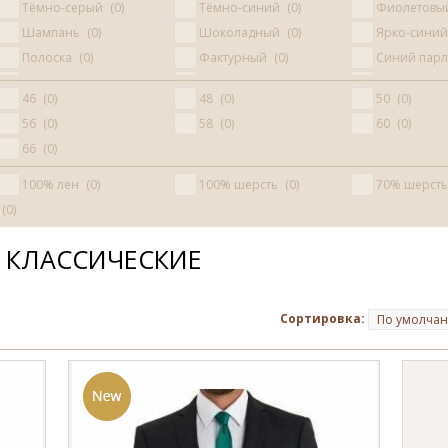
Тёмно-серый
0
Тёмно-синий
0
Фиолетовы
Шампань
0
Шоколадный
0
Ярко-сини
Полоска
0
Фактурный
0
Синий пар
Сиреневый
0
Бирюзовый
0
Индиго
0
46
0
48
0
50
0
56
0
58
0
60
0
66
0
100% лен
0
100% шерсть
0
70% шерсть
0
 КЛАССИЧЕСКИЕ
Сортировка:
По умолча