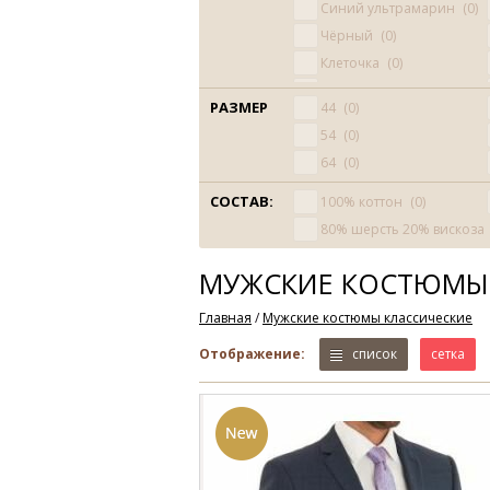
Синий ультрамарин
0
Чёрный
0
Клеточка
0
Капучино
0
РАЗМЕР
44
0
54
0
64
0
СОСТАВ:
100% коттон
0
80% шерсть 20% вискоза
МУЖСКИЕ КОСТЮМЫ
Главная
/
Мужские костюмы классические
Отображение:
список
сетка