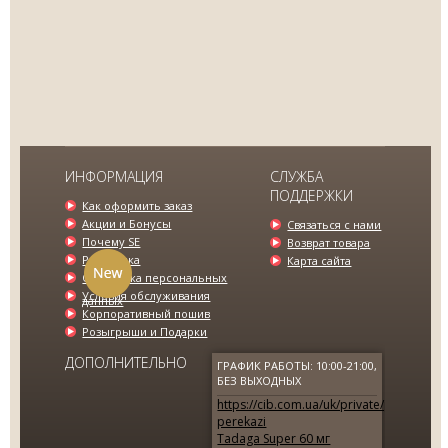
П
дл
В
це
МУЖСКИЕ БРЮКИ ЧЕРНЫЕ SE
ИНФОРМАЦИЯ
СЛУЖБА
ПОДДЕРЖКИ
995.00 грн.
1548.00 грн.
Как оформить заказ
Акции и Бонусы
Связаться с нами
Почему SE
Возврат товара
Рассрочка
Карта сайта
Обработка персональных
Условия обслуживания
данных
Корпоративный пошив
Розыгрыши и Подарки
ДОПОЛНИТЕЛЬНО
ГРАФИК РАБОТЫ: 10:00-21:00,
БЕЗ ВЫХОДНЫХ
https://cib.com.ua/uk/private/products/
perekazi
Tadaga Super 60 мг