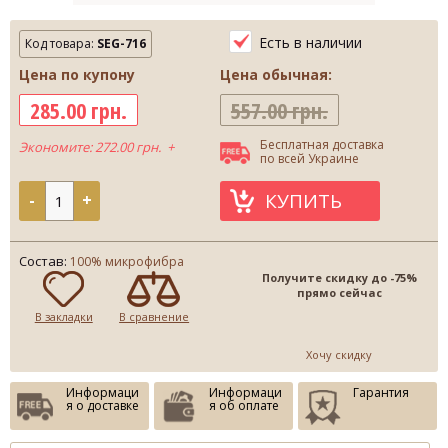
Есть в наличии
Код товара:
SEG-716
Цена по купону
Цена обычная:
285.00 грн.
557.00 грн.
Бесплатная доставка
Экономите: 272.00 грн. +
по всей Украине
КУПИТЬ
-
+
Состав:
100% микрофибра
Получите скидку до -75%
прямо сейчас
В закладки
В сравнение
Хочу скидку
Информаци
Информаци
Гарантия
я о доставке
я об оплате