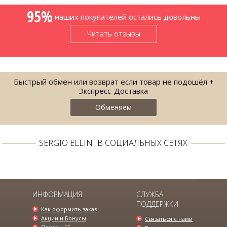
95%
наших покупателей остались довольны
Читать отзывы
Быстрый обмен или возврат если товар не подошёл +
Экспресс-Доставка
Обменяем
SERGIO ELLINI В СОЦИАЛЬНЫХ СЕТЯХ
МУЖСКОЙ ПИДЖАК ЦВЕТ ХОЛОДНЫЙ
СИНИЙ...
2178.00 грн.
4700.00 грн.
ИНФОРМАЦИЯ
СЛУЖБА
ПОДДЕРЖКИ
Как оформить заказ
Акции и Бонусы
Связаться с нами