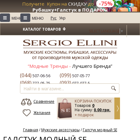
-75%
Получите Купон на
СКИДКУ
до
+
Рубашку+Галстук в ПОДАРОК!
≡
≡
Рус
Укр
МЕНЮ
МЕНЮ
КАТАЛОГ ТОВАРОВ
SELECT LANGUAGE
▼
“Модные Тренды -
Лучшего Бренда”
(044)
(099)
507-06-56
507-05-77
(068)
(093)
777-05-75
077-077-5
КОРЗИНА ПОКУПОК
Сравнение
Товаров:
0
На сумму:
0.00 грн.
Желания
+ подарок
Главная
/
Мужские аксессуары
/
Галстук модный SE
ГАЛСТУК МОДНЫЙ SE