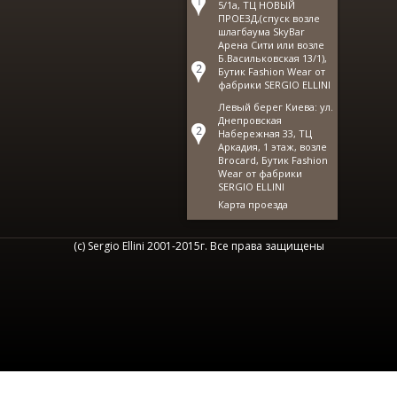
5/1а, ТЦ НОВЫЙ
ПРОЕЗД,(спуск возле
шлагбаума SkyBar
Арена Сити или возле
Б.Васильковская 13/1),
Бутик Fashion Wear от
фабрики SERGIO ELLINI
Левый берег Киева: ул.
Днепровская
Набережная 33, ТЦ
Аркадия, 1 этаж, возле
Brocard, Бутик Fashion
Wear от фабрики
SERGIO ELLINI
Карта проезда
(с) Sergio Ellini 2001-2015г. Все права защищены