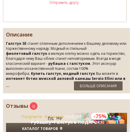
Отправить другу:
Описание
Галстук SE
станет отличным дополнением к Вашему деловому или
торжественному наряду. Модный и стильный
фиолетовый галстук
в мелкую клетку можно одеть на торжество,
благодаря чему Ваш облик станет неповторимым. Всегда в моде
классический вариант -
рубашка с галстуком.
Этот аксесуар
выполнен из качественной ткани, состав-100%
микрофибра.
Купить галстук, модный галстук
Вы можете в
интернет бутик мужской деловой одежды Sergio Ellini или в
Бутике Fashion Wear
в Киеве по Суперцене со Скидкой до 75%!
БОЛЬШЕ ОПИСАНИЯ
Отзывы
0
-75%
Получите Купон на
СКИДКУ
до
+
Рус
Укр
Рубашку+Галстук в ПОДАРОК!
КАТАЛОГ ТОВАРОВ