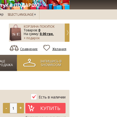
тук в ПОДАРОК!
кр
SELECT LANGUAGE
▼
КОРЗИНА ПОКУПОК
Товаров:
0
На сумму:
0.00 грн.
+ подарок
Сравнение
Желания
ALE
ЗАПИШИСЬ В
РОДАЖА
SHOWROOM
Есть в наличии
КУПИТЬ
-
+