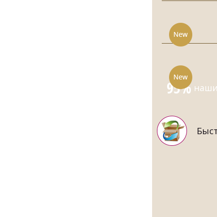
95%
наших
Быст
МУЖСКОЙ 
СИ
8870.00