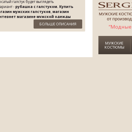
атый галстук будет выглядеть
вариант -
рубашка с галстуком. Купить
газин мужских галстуков
,
магазин
нтернет магазине мужской одежды
в Киеве по Суперцене со Скидкой до 75%!
БОЛЬШЕ ОПИСАНИЯ
“Модные 
МУЖСКИЕ
КОСТЮМЫ