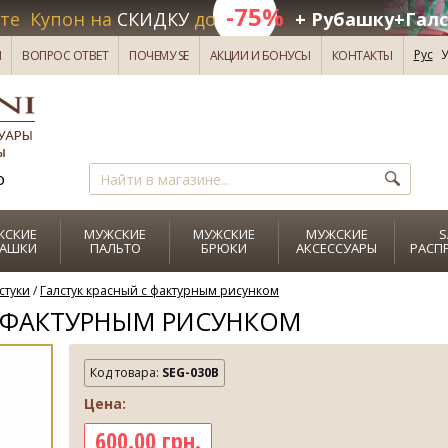
-75%
те Купон на
СКИДКУ
до
+ Рубашку+Галс
Рус
У
И
ВОПРОС ОТВЕТ
ПОЧЕМУ SE
АКЦИИ И БОНУСЫ
КОНТАКТЫ
о
ЖСКИЕ
МУЖСКИЕ
МУЖСКИЕ
МУЖСКИЕ
S
БАШКИ
ПАЛЬТО
БРЮКИ
АКСЕССУАРЫ
РАСП
стуки
/
Галстук красный с фактурным рисунком
С ФАКТУРНЫМ РИСУНКОМ
Код товара:
SEG-030B
Цена:
600.00 грн.