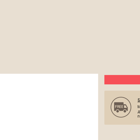
М
д
п