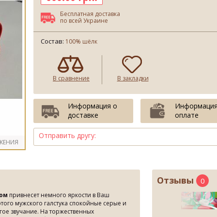
Бесплатная доставка
по всей Украине
Состав:
100% шёлк
В сравнение
В закладки
Информация о
Информация
доставке
оплате
Отправить другу:
ЖЕНИЯ
Отзывы
0
ком
привнесет немного яркости в Ваш
ого мужского галстука спокойные серые и
ое звучание. На торжественных