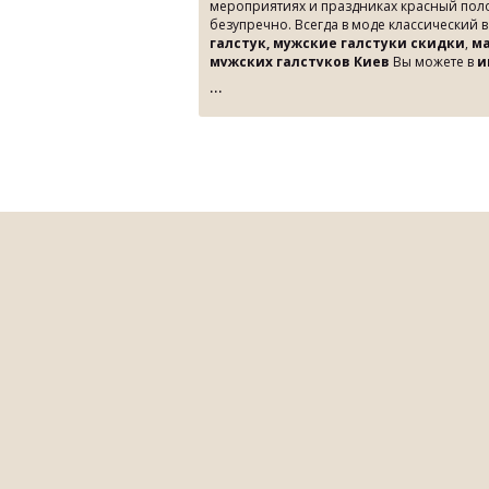
мероприятиях и праздниках красный полос
безупречно. Всегда в моде классический 
галстук,
мужские галстуки скидки
,
ма
мужских галстуков Киев
Вы можете в
и
Sergio Ellini или в Бутике Fashion Wear