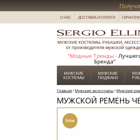
Получи
1
О НАС
ДОСТАВКА И ОПЛАТА
ГАРАНТИ
“Модные Тренды -
Лучшег
Бренда”
МУЖСКИЕ
МУЖСКИЕ
МУ
КОСТЮМЫ
ПИДЖАКИ
РУ
Главная
/
Мужские аксессуары
/
Мужские ре
МУЖСКОЙ РЕМЕНЬ Ч