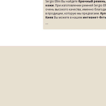
Sergio Ellini Вы найдете
брючный ремень,
кожи
. При изготовлении ремней Sergio El
очень высокого качества, именно благод
в продукции, которую мы предлагаем.
Куп
Киев
Вы можете в нашем
интернет-бут
одежды Fashion Wear от фабрики Sergio