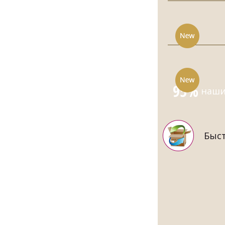
95%
наших
Быст
МУЖСКОЙ 
СИ
8870.00