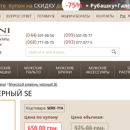
-75%
те Купон на
СКИДКУ
до
+ Рубашку+Галс
Рус
У
И
ВОПРОС ОТВЕТ
ПОЧЕМУ SE
АКЦИИ И БОНУСЫ
КОНТАКТЫ
(044)
(099)
507-06-56
507-05-77
(068)
(093)
777-05-75
077-077-5
о
ЖСКИЕ
МУЖСКИЕ
МУЖСКИЕ
МУЖСКИЕ
S
БАШКИ
ПАЛЬТО
БРЮКИ
АКСЕССУАРЫ
РАСП
мни
/
Мужской ремень черный SE
ЕРНЫЙ SE
Код товара:
SERE-716
Цена по купону
Цена обычная:
650.00 грн.
975.00 грн.