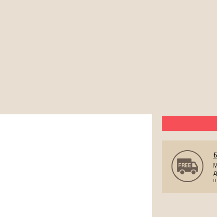
М
д
п