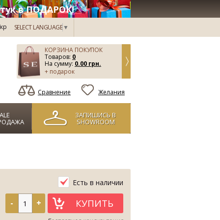
тук в ПОДАРОК!
кр
SELECT LANGUAGE
▼
КОРЗИНА ПОКУПОК
Товаров:
0
На сумму:
0.00 грн.
+ подарок
Сравнение
Желания
ALE
ЗАПИШИСЬ В
РОДАЖА
SHOWROOM
Есть в наличии
КУПИТЬ
-
+