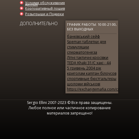
Условия обслуживания
данных
Корпоративный пошив
Розыгрыши и Подарки
ДОПОЛНИТЕЛЬНО
ГРАФИК РАБОТЫ: 10:00-21:00,
БЕЗ ВЫХОДНЫХ
банківський сейф
Speman таблетки для
стимуляции
сперматогенеза
Літні тактичні кросівки
TEDA Khaki 31/С хакі - 44
5 гривень 2004 рік
криголам капітан білоусов
спортивные бюстгальтеры
шоломи військові
https://exchangemafia.com/city/calgary/
Sergio Ellini 2007-2023 © Все права защищены.
Любое полное или частичное копирование
материалов запрещено!