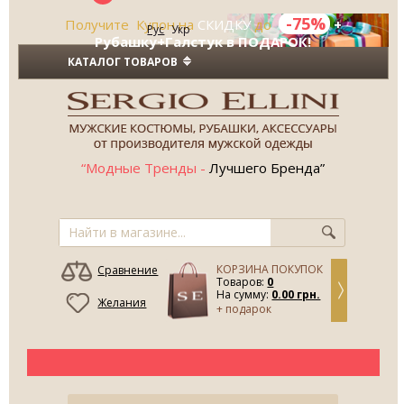
-75%
Получите Купон на
СКИДКУ
до
+
Рус
Укр
Рубашку+Галстук в ПОДАРОК!
КАТАЛОГ ТОВАРОВ
“Модные Тренды -
Лучшего Бренда”
КОРЗИНА ПОКУПОК
Сравнение
Товаров:
0
На сумму:
0.00 грн.
Желания
+ подарок