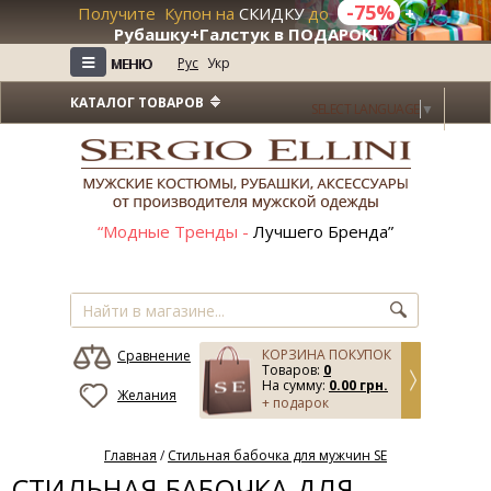
-75%
Получите Купон на
СКИДКУ
до
+
Рубашку+Галстук в ПОДАРОК!
≡
≡
Рус
Укр
МЕНЮ
МЕНЮ
КАТАЛОГ ТОВАРОВ
SELECT LANGUAGE
▼
“Модные Тренды -
Лучшего Бренда”
КОРЗИНА ПОКУПОК
Сравнение
Товаров:
0
На сумму:
0.00 грн.
Желания
+ подарок
Главная
/
Стильная бабочка для мужчин SE
СТИЛЬНАЯ БАБОЧКА ДЛЯ