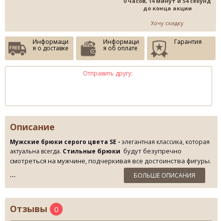
0 часов, 14 минут и 54 секунд
до конца акции
Хочу скидку
Информаци
Информаци
Гарантия
я о доставке
я об оплате
Отправить другу:
Описание
Мужские брюки серого цвета SE -
элегантная классика, которая
брюки
будут безупречно
актуальна всегда.
Стильные
смотреться на мужчине, подчеркивая все достоинства фигуры.
Модные мужские
брюки
серого цвета уместно дополнить
БОЛЬШЕ ОПИСАНИЯ
яркой рубашкой и стильным пиджаком от SERGIO ELLINI
-
стильная мужская одежда
. Мода
и комфорт совместились
в данной модели
брюк для мужчин
. Использованы
Отзывы
0
европейские ткани высокого качества, состав 80% шерсти
высокого класса, 20% вискозы.
Купить брюки недорого
в