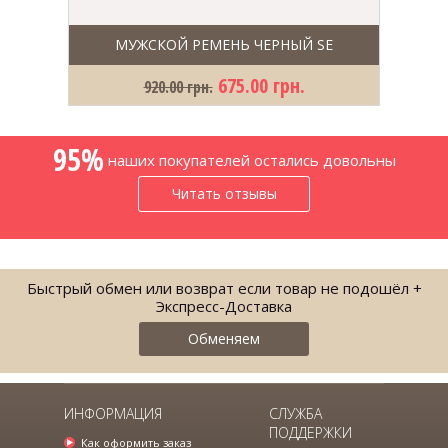
МУЖСКОЙ РЕМЕНЬ ЧЕРНЫЙ SE
675.00 грн.
920.00 грн.
95%
наших покупателей остались довольны
Читать отзывы
Быстрый обмен или возврат если товар не подошёл +
Экспресс-Доставка
Обменяем
ИНФОРМАЦИЯ
СЛУЖБА
ПОДДЕРЖКИ
ПАЛЬТО КАШЕМИРОВОЕ МУЖСКОЕ
Как оформить заказ