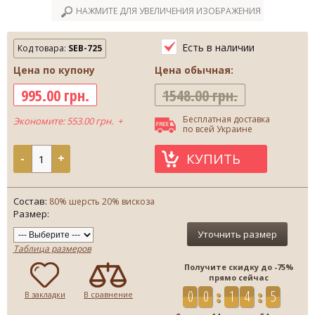
НАЖМИТЕ ДЛЯ УВЕЛИЧЕНИЯ ИЗОБРАЖЕНИЯ
Есть в наличии
Код товара:
SEB-725
Цена по купону
Цена обычная:
995.00 грн.
1548.00 грн.
Бесплатная доставка
Экономите: 553.00 грн. +
по всей Украине
КУПИТЬ
-
+
Состав:
80% шерсть 20% вискоза
Размер:
Уточнить размер
Таблица размеров
Получите скидку до -75%
прямо сейчас
0
0
1
4
5
4
В закладки
В сравнение