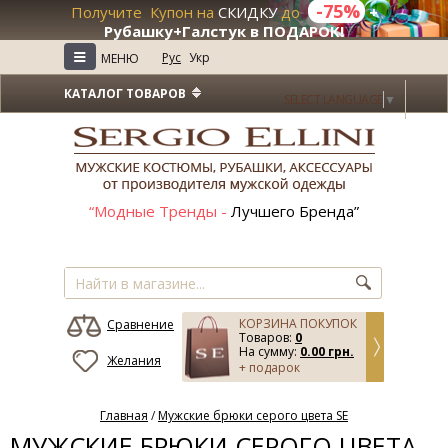
-75%
Получите Купон на
СКИДКУ
до
+
Рубашку+Галстук в ПОДАРОК!
≡
Рус
Укр
МЕНЮ
КАТАЛОГ ТОВАРОВ
SELECT LANGUAGE
▼
“Модные Тренды -
Лучшего Бренда”
КОРЗИНА ПОКУПОК
Сравнение
Товаров:
0
На сумму:
0.00 грн.
Желания
+ подарок
Главная
/
Мужские брюки серого цвета SE
МУЖСКИЕ БРЮКИ СЕРОГО ЦВЕТА