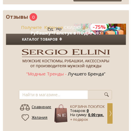
Отзывы
0
-75%
Получите Купон на
СКИДКУ
до
+
Рус
Укр
Рубашку+Галстук в ПОДАРОК!
КАТАЛОГ ТОВАРОВ
“Модные Тренды -
Лучшего Бренда”
КОРЗИНА ПОКУПОК
Сравнение
Товаров:
0
На сумму:
0.00 грн.
Желания
+ подарок