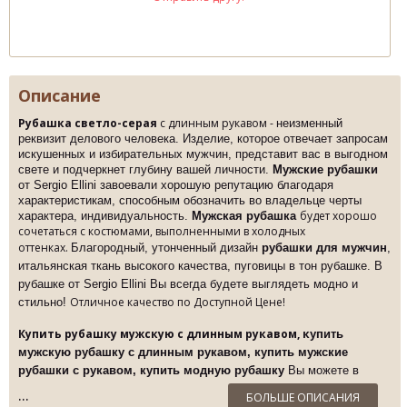
Описание
Рубашка светло-серая
с длинным рукавом -
неизменный
реквизит делового человека. Изделие, которое отвечает запросам
искушенных и избирательных мужчин,
представит вас в выгодном
свете и подчеркнет глубину вашей личности.
Мужские рубашки
от Sergio Ellini завоевали хорошую репутацию благодаря
характеристикам,
способным обозначить во владельце черты
будет хорошо
характера, индивидуальность.
Мужская рубашка
сочетаться с костюмами, выполненными в холодных
оттенках.
Благородный, утонченный дизайн
рубашки для мужчин
,
итальянская ткань высокого качества, пуговицы в тон рубашке. В
рубашке от Sergio Ellini Вы всегда будете выглядеть модно и
Отличное качество по Доступной Цене!
стильно!
Купить рубашку мужскую с длинным рукавом,
к
упить
мужскую рубашку с длинным рукавом, купить мужские
рубашки с рукавом, купить модную рубашку
Вы можете в
нашем
интернет-бутике Sergio Ellini
по Суперцене!
БОЛЬШЕ ОПИСАНИЯ