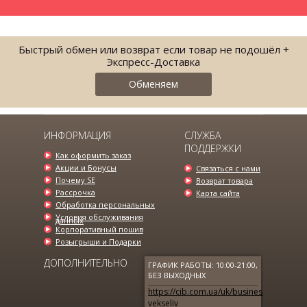
Быстрый обмен или возврат если товар не подошёл +
Экспресс-Доставка
Обменяем
ИНФОРМАЦИЯ
СЛУЖБА
ПОДДЕРЖКИ
Как оформить заказ
Акции и Бонусы
Связаться с нами
Почему SE
Возврат товара
Рассрочка
Карта сайта
Обработка персональных
Условия обслуживания
данных
Корпоративный пошив
Розыгрыши и Подарки
ДОПОЛНИТЕЛЬНО
ГРАФИК РАБОТЫ: 10:00-21:00,
БЕЗ ВЫХОДНЫХ
https://cib.com.ua/uk/business/page/ava
vekseliv