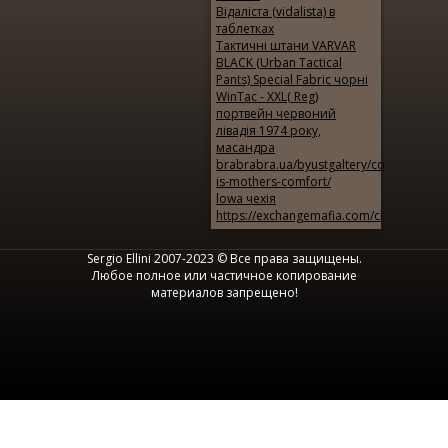
Відаліста (vidalista) в
таблетках
Тактичні штани VARVAR
BLACK (Urban Tactical
Pants) Special Fabric чорні
WinTac - XXL( Reg)
портвейн червоний
лівадія 1974 року,
масандра
brabrabra.ua/byustgaltery/collection-
is-mothers-comfort/
lowa чехія
https://exchangemafia.com/city/munich/
Sergio Ellini 2007-2023 © Все права защищены.
Любое полное или частичное копирование
материалов запрещено!