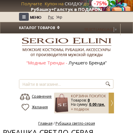
-75%
Получите Купон на
СКИДКУ
до
+
Рубашку+Галстук в ПОДАРОК!
≡
≡
Рус
Укр
МЕНЮ
МЕНЮ
КАТАЛОГ ТОВАРОВ
SELECT LANGUAGE
▼
“Модные Тренды -
Лучшего Бренда”
КОРЗИНА ПОКУПОК
Сравнение
Товаров:
0
На сумму:
0.00 грн.
Желания
+ подарок
Главная
/
Рубашка светло-серая
РУБАШКА СВЕТЛО-СЕРАЯ