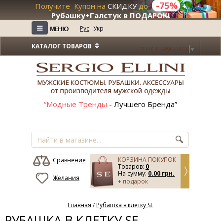
-75%
Получите Купон на
СКИДКУ
до
+
Рубашку+Галстук в ПОДАРОК!
≡
≡
Рус
Укр
МЕНЮ
МЕНЮ
КАТАЛОГ ТОВАРОВ
SELECT LANGUAGE
▼
“Модные Тренды -
Лучшего Бренда”
КОРЗИНА ПОКУПОК
Сравнение
Товаров:
0
На сумму:
0.00 грн.
Желания
+ подарок
Главная
/
Рубашка в клетку SE
РУБАШКА В КЛЕТКУ SE