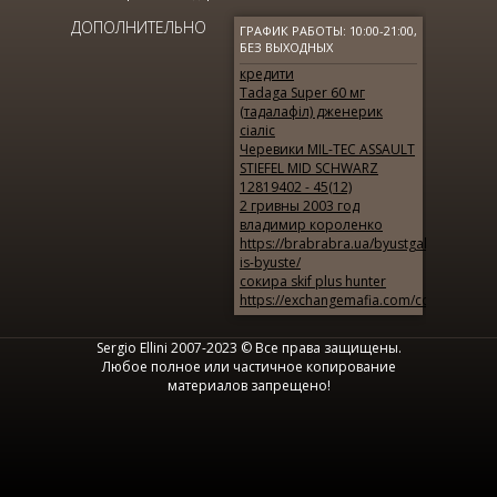
ДОПОЛНИТЕЛЬНО
ГРАФИК РАБОТЫ: 10:00-21:00,
БЕЗ ВЫХОДНЫХ
кредити
Tadaga Super 60 мг
(тадалафіл) дженерик
сіаліс
Черевики MIL-TEC ASSAULT
STIEFEL MID SCHWARZ
12819402 - 45(12)
2 гривны 2003 год
владимир короленко
https://brabrabra.ua/byustgaltery/design
is-byuste/
сокира skif plus hunter
https://exchangemafia.com/countries/aus
Sergio Ellini 2007-2023 © Все права защищены.
Любое полное или частичное копирование
материалов запрещено!