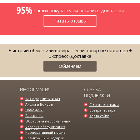
95%
наших покупателей остались довольны
Читать отзывы
Быстрый обмен или возврат если товар не подошёл +
Экспресс-Доставка
Обменяем
ИНФОРМАЦИЯ
СЛУЖБА
ПОДДЕРЖКИ
Как оформить заказ
Акции и Бонусы
Связаться с нами
Почему SE
Возврат товара
Рассрочка
Карта сайта
Обработка персональных
Условия обслуживания
данных
Корпоративный пошив
Розыгрыши и Подарки