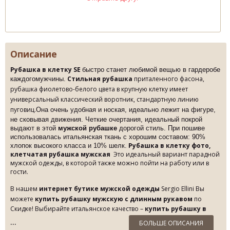
Описание
Рубашка в клетку SE
быстро станет
любимой вещью в гардеробе
Стильная рубашка
приталенного фасона,
каждогомужчины.
рубашка фиолетово-белого цвета в крупную клетку имеет
универсальный классический воротник, стандартную линию
пуговиц.
Она очень удобная и ноская, идеально лежит на фигуре,
не сковывая движения. Четкие очертания, идеальный покрой
выдают в этой
мужской рубашке
дорогой стиль. При пошиве
использовалась итальянская ткань с хорошим составом: 90%
Рубашка в клетку фото,
хлопок высокого класса и 10% шелк.
клетчатая рубашка мужская
Это идеальный вариант парадной
мужской одежды, в которой также можно пойти на работу или в
гости.
В нашем
интернет бутике мужской одежды
Sergio Ellini
Вы
можете
купить рубашку мужскую с длинным рукавом
по
Скидке! Выбирайте итальянское качество –
купить рубашку в
клетку
от Sergio Ellini и будьте неотразимы!
БОЛЬШЕ ОПИСАНИЯ