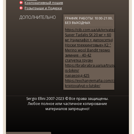
Корпоративный пошив
Розыгрыши и Подарки
ДОПОЛНИТЕЛЬНО
ГРАФИК РАБОТЫ: 10:00-21:00,
БЕЗ ВЫХОДНЫХ
https://cib.com.ua/uk/private/products/r
Super Tadalis SX 20 мг + 60
мг (тадалафіл + дапоксетін)
Носки треккинговые» К2 "
Merino wool Bandit термо
зимние - 40-42
статуетка грузін
https://brabrabra.ua/ua/trusy/design-
is-bikini/
паракорд 425
МУЖСКОЙ КОСТЮМ ЧЕРНЫЙ В
https://exchangemafia.com/city/obmen-
ПОЛОСКУ SE...
kriptovalyut-v-lutske/
2795.00 грн.
7950.00 грн.
Sergio Ellini 2007-2023 © Все права защищены.
Любое полное или частичное копирование
материалов запрещено!