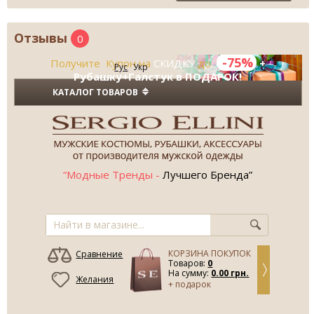
Отзывы
0
-75%
Получите Купон на
СКИДКУ
до
+
Рус
Укр
Рубашку+Галстук в ПОДАРОК!
КАТАЛОГ ТОВАРОВ
“Модные Тренды -
Лучшего Бренда”
КОРЗИНА ПОКУПОК
Сравнение
Товаров:
0
На сумму:
0.00 грн.
Желания
+ подарок