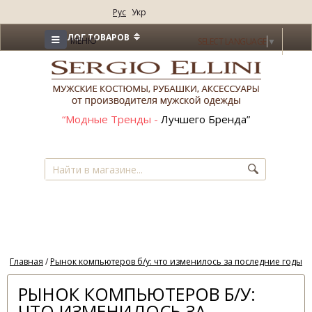
Рус
Укр
≡
КАТАЛОГ ТОВАРОВ
МЕНЮ
SELECT LANGUAGE
▼
“Модные Тренды -
Лучшего Бренда”
Главная
/
Рынок компьютеров б/у: что изменилось за последние годы
РЫНОК КОМПЬЮТЕРОВ Б/У:
ЧТО ИЗМЕНИЛОСЬ ЗА