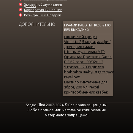
Условия обслуживания
данных
Корпоративный пошив
Розыгрыши и Подарки
ДОПОЛНИТЕЛЬНО
ГРАФИК РАБОТЫ: 10:00-21:00,
БЕЗ ВЫХОДНЫХ
споживчий кредит
Vidalista 2,5 мг (тадалафил)
дженерик сиалис
Штаны Мультикам MTP
Оригинал Британия Батал
Б / У 2 сорт - 90/92/112
5 гривень 2008 рік лев
brabrabra.ua/byustgaltery/color-
is-yellow/
мастило синтетичне для
зброї, 200 мл, recoil
криптообменник квебек
Sergio Ellini 2007-2024 © Все права защищены.
Любое полное или частичное копирование
материалов запрещено!