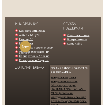
МУЖСКИЕ БРЮКИ ЧЕРНЫЕ SE
ИНФОРМАЦИЯ
СЛУЖБА
ПОДДЕРЖКИ
995.00 грн.
1548.00 грн.
Как оформить заказ
Акции и Бонусы
Связаться с нами
Почему SE
Возврат товара
Рассрочка
Карта сайта
Обработка персональных
Условия обслуживания
данных
Корпоративный пошив
Розыгрыши и Подарки
ДОПОЛНИТЕЛЬНО
ГРАФИК РАБОТЫ: 10:00-21:00,
БЕЗ ВЫХОДНЫХ
кредитна картка з
кредитним лімітом
Sildigra (силдигра)
НАШИВКА "КАРТА" LASER
OLIVE (сквозная)
нагрудний знак член цвк
абхазької арср 30-ті роки