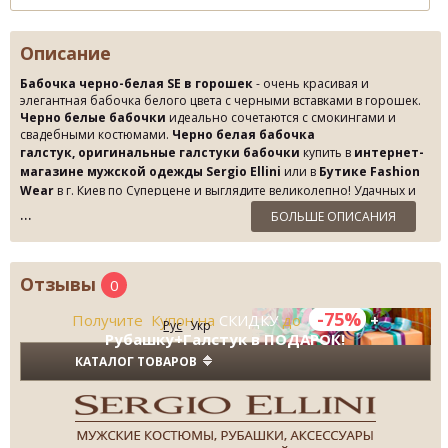
Описание
Бабочка черно-белая SE в горошек
- очень красивая и
элегантная бабочка белого цвета с черными вставками в горошек.
Черно белые бабочки
идеально сочетаются с
смокингами и
свадебными костюмами.
Черно белая бабочка
галстук, оригинальные галстуки бабочки
купить
в
интернет-
магазине мужской одежды Sergio Ellini
или в
Бутике Fashion
Wear
в г. Киев
по Суперцене и выглядите великолепно!
Удачных и
приятных покупок!
БОЛЬШЕ ОПИСАНИЯ
Отзывы
0
-75%
Получите Купон на
СКИДКУ
до
+
Рус
Укр
Рубашку+Галстук в ПОДАРОК!
КАТАЛОГ ТОВАРОВ