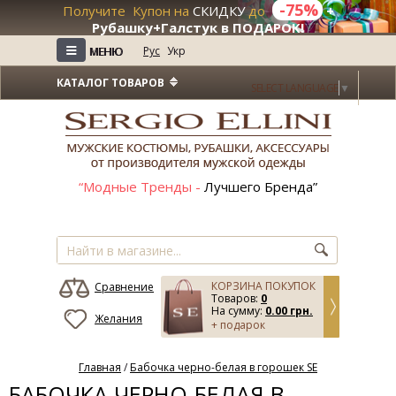
-75%
Получите Купон на
СКИДКУ
до
+
Рубашку+Галстук в ПОДАРОК!
≡
≡
Рус
Укр
МЕНЮ
МЕНЮ
КАТАЛОГ ТОВАРОВ
SELECT LANGUAGE
▼
“Модные Тренды -
Лучшего Бренда”
КОРЗИНА ПОКУПОК
Сравнение
Товаров:
0
На сумму:
0.00 грн.
Желания
+ подарок
Главная
/
Бабочка черно-белая в горошек SE
БАБОЧКА ЧЕРНО-БЕЛАЯ В