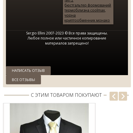
тип 2
бюстгальтер формований
термобілизна coolmax,
МУЖСКОЙ КОСТЮМ ЧЕРНЫЙ В
чорна
ПОЛОСКУ SE...
криптообменник монако
2795.00 грн.
7950.00 грн.
Sergio Ellini 2007-2023 © Все права защищены.
Любое полное или частичное копирование
материалов запрещено!
НАПИСАТЬ ОТЗЫВ
ВСЕ ОТЗЫВЫ
С ЭТИМ ТОВАРОМ ПОКУПАЮТ