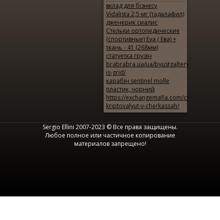
вклад для бізнесу
Vidalista 2,5 мг (тадалафил)
дженерик сиалис
Стельки ортопедические
(спортивные) Eva ( Ева) +
ткань - 41 (268мм)
статуетка грузін
brabrabra.ua/ua/byustgaltery/texture-
is-grid/
карабін sentinel molle
пластик, чорний
https://exchangemafia.com/city/obmen-
kriptovalyut-v-cherkassah/
Sergio Ellini 2007-2023 © Все права защищены.
Любое полное или частичное копирование
материалов запрещено!