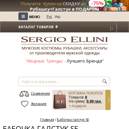
-75%
Получите Купон на
СКИДКУ
до
+
Рубашку+Галстук в ПОДАРОК!
≡
≡
Рус
Укр
МЕНЮ
МЕНЮ
КАТАЛОГ ТОВАРОВ
SELECT LANGUAGE
▼
“Модные Тренды -
Лучшего Бренда”
КОРЗИНА ПОКУПОК
Сравнение
Товаров:
0
На сумму:
0.00 грн.
Желания
+ подарок
Главная
/
Бабочка галстук SE
БАБОЧКА ГАЛСТУК SE