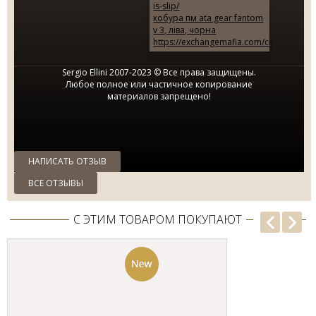
ПОЛОСКУ SE...
is-slip/
кобура пм ata gear fantom
2795.00 грн.
7950.00 грн.
v 3, ліва, чорна
https://exchangemafia.com/city/alanya/
Sergio Ellini 2007-2023 © Все права защищены.
Любое полное или частичное копирование
материалов запрещено!
НАПИСАТЬ ОТЗЫВ
ВСЕ ОТЗЫВЫ
С ЭТИМ ТОВАРОМ ПОКУПАЮТ