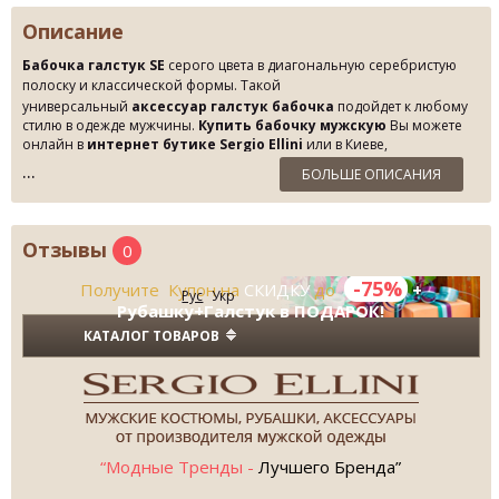
Описание
Бабочка галстук SE
серого цвета в диагональную серебристую
полоску
и классической формы
. Такой
универсальный
аксессуар галстук бабочка
подойдет к любому
стилю в одежде мужчины.
Купить бабочку мужскую
Вы можете
онлайн в
интернет бутике Sergio Ellini
или в Киеве,
непосредственно посетив
Бутик Fashion Wear.
У нас Вы найдете
БОЛЬШЕ ОПИСАНИЯ
бабочки самых разных форм и цветов. СУПЕР ЦЕНЫ!
Отзывы
0
-75%
Получите Купон на
СКИДКУ
до
+
Рус
Укр
Рубашку+Галстук в ПОДАРОК!
КАТАЛОГ ТОВАРОВ
“Модные Тренды -
Лучшего Бренда”