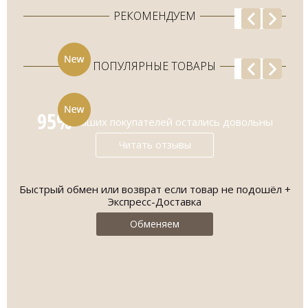
РЕКОМЕНДУЕМ
ПОПУЛЯРНЫЕ ТОВАРЫ
95%
наших покупателей остались довольны
Читать отзывы
Быстрый обмен или возврат если товар не подошёл +
О
Экспресс-Доставка
Обменяем
Mi
-
МУЖСКОЙ КОСТЮМ ПОЛУНОЧНО-
СИНЕГО ЦВЕТА...
эт
из
2997.00 грн.
8870.00 грн.
в