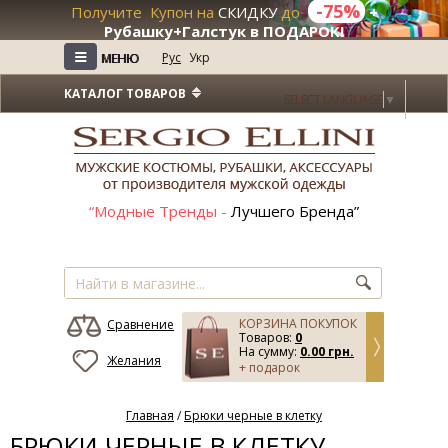
-75%
Получите Купон на
СКИДКУ
до
+
Рубашку+Галстук в ПОДАРОК!
≡
≡
Рус
Укр
МЕНЮ
МЕНЮ
КАТАЛОГ ТОВАРОВ
SELECT LANGUAGE
▼
“Модные Тренды -
Лучшего Бренда”
КОРЗИНА ПОКУПОК
Сравнение
Товаров:
0
На сумму:
0.00 грн.
Желания
+ подарок
Главная
/
Брюки черные в клетку
БРЮКИ ЧЕРНЫЕ В КЛЕТКУ