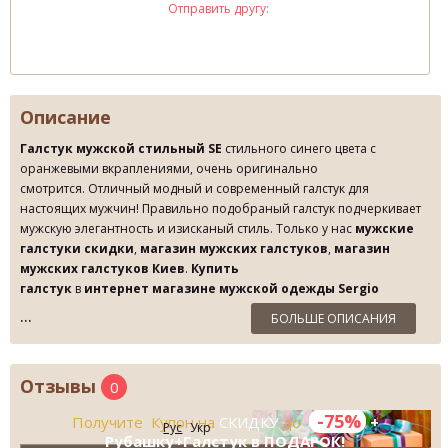
Отправить другу:
Описание
Галстук мужской стильный SE
стильного синего цвета с
оранжевыми вкраплениями, очень оригинально
смотрится. Отличный модный и современный галстук для
настоящих мужчин! Правильно подобраный галстук
подчеркивает
мужскую элегантность и изисканый
стиль. Только у нас
мужские
галстуки скидки
,
магазин мужских галстуков
,
магазин
мужских галстуков Киев
.
Купить
галстук
в
интернет магазине мужской одежды Sergio
Ellini
или же в
Бутике Fashion Wear в г. Киев
по Лучшей цене!
БОЛЬШЕ ОПИСАНИЯ
Отзывы
0
-75%
Получите Купон на
СКИДКУ
до
+
Рус
Укр
Рубашку+Галстук в ПОДАРОК!