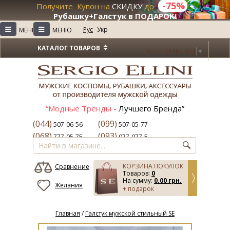
-75%
Получите Купон на
СКИДКУ
до
+
Рубашку+Галстук в ПОДАРОК!
≡
≡
Рус
Укр
МЕНЮ
МЕНЮ
КАТАЛОГ ТОВАРОВ
SELECT LANGUAGE
▼
“Модные Тренды -
Лучшего Бренда”
(044)
(099)
507-06-56
507-05-77
(068)
(093)
777-05-75
077-077-5
КОРЗИНА ПОКУПОК
Сравнение
Товаров:
0
На сумму:
0.00 грн.
Желания
+ подарок
Главная
/
Галстук мужской стильный SE