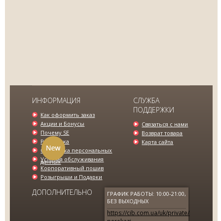
п
П
дл
В
це
МУЖСКИЕ БРЮКИ ЧЕРНЫЕ SE
ИНФОРМАЦИЯ
СЛУЖБА
ПОДДЕРЖКИ
995.00 грн.
1548.00 грн.
Как оформить заказ
Акции и Бонусы
Связаться с нами
Почему SE
Возврат товара
Рассрочка
Карта сайта
Обработка персональных
Условия обслуживания
данных
Корпоративный пошив
Розыгрыши и Подарки
ДОПОЛНИТЕЛЬНО
ГРАФИК РАБОТЫ: 10:00-21:00,
БЕЗ ВЫХОДНЫХ
https://cib.com.ua/uk/private/products/