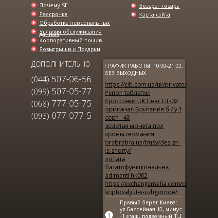
Почему SE
Возврат товара
Рассрочка
Карта сайта
Обработка персональных
Условия обслуживания
данных
Корпоративный пошив
Розыгрыши и Подарки
ДОПОЛНИТЕЛЬНО
ГРАФИК РАБОТЫ: 10:00-21:00,
БЕЗ ВЫХОДНЫХ
507-06-56
(044)
https://cib.com.ua/uk/private/products/d
507-05-77
(099)
Penon таблетки
Кроссовки UK Gear GT-02
777-05-75
(068)
оригинал Британия б / у 1
077-077-5
(093)
сорт - 43
золотая монета пол
МУЖСКАЯ РУБАШКА ГОЛУБАЯ В
кроны германия
ПОЛОСКУ...
brabrabra.ua/trusy/design-
is-shorty/
575.00 грн.
890.00 грн.
лопата
багатофункціональна,
adimanti hk002
https://exchangemafia.com/city/obmen-
kriptovalyut-v-uzhgorode/
Правый берег Киева:
ул.Бассейная 10, минус
-1 этаж, подземный ТЦ