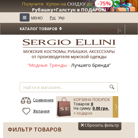
-75%
Получите Купон на
СКИДКУ
до
+
Рубашку+Галстук в ПОДАРОК!
≡
Рус
Укр
МЕНЮ
КАТАЛОГ ТОВАРОВ
SELECT LANGUAGE
▼
“Модные Тренды -
Лучшего Бренда”
КОРЗИНА ПОКУПОК
Сравнение
Товаров:
0
На сумму:
0.00 грн.
Желания
+ подарок
Сбросить фильтр
ФИЛЬТР ТОВАРОВ