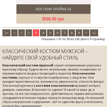
КОСТЮМ ТРОЙКА SE
9500.00 грн.
|<
<
1
2
3
4
5
6
7
8
9
>
>|
Показано с 61 по 90 из 245 (всего 9 страниц)
КЛАССИЧЕСКИЙ КОСТЮМ МУЖСКОЙ –
НАЙДИТЕ СВОЙ УДОБНЫЙ СТИЛЬ
Классический костюм мужской
служит незаменимым штрихом к
мужскому образу, будучи вечно актуальным, свежим, независимо от
переменчивости модных тенденций и акцентов.
Классические
костюмы
, хорошо и со вкусом подобранные, к лицу всем. Они
придают мужественности, значимости, уверенности, статности фигуре.
Элегантный мужчина в
костюме классическом
вызывает интерес,
доверие, симпатию. Встречают по одежке? В какой-то мере да, в
прочем, не всё так поверхностно. Действительно, первое впечатление
складывается в течение первых секунд по внешнему виду. Но внешний
образ и внутреннее содержание – вот то единство вкуса и интеллекта,
которое Вас характеризует.