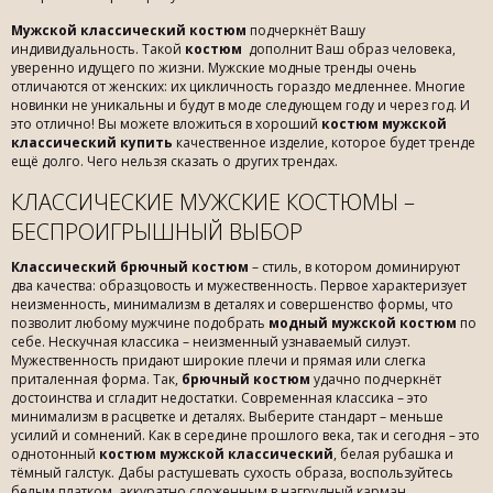
Мужской классический костюм
подчеркнёт Вашу
индивидуальность. Такой
костюм
дополнит Ваш образ человека,
уверенно идущего по жизни. Мужские модные тренды очень
отличаются от женских: их цикличность гораздо медленнее. Многие
новинки не уникальны и будут в моде следующем году и через год. И
это отлично! Вы можете вложиться в хороший
костюм мужской
классический купить
качественное изделие, которое будет тренде
ещё долго. Чего нельзя сказать о других трендах.
КЛАССИЧЕСКИЕ МУЖСКИЕ КОСТЮМЫ –
БЕСПРОИГРЫШНЫЙ ВЫБОР
Классический брючный костюм
– стиль, в котором доминируют
два качества: образцовость и мужественность. Первое характеризует
неизменность, минимализм в деталях и совершенство формы, что
позволит любому мужчине подобрать
модный мужской костюм
по
себе. Нескучная классика – неизменный узнаваемый силуэт.
Мужественность придают широкие плечи и прямая или слегка
приталенная форма. Так,
брючный костюм
удачно подчеркнёт
достоинства и сгладит недостатки. Современная классика – это
минимализм в расцветке и деталях. Выберите стандарт – меньше
усилий и сомнений. Как в середине прошлого века, так и сегодня – это
однотонный
костюм мужской классический
, белая рубашка и
тёмный галстук. Дабы растушевать сухость образа, воспользуйтесь
белым платком, аккуратно сложенным в нагрудный карман.