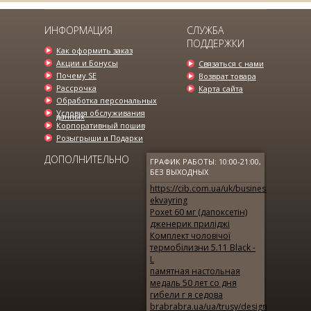
ИНФОРМАЦИЯ
СЛУЖБА
ПОДДЕРЖКИ
Как оформить заказ
Акции и Бонусы
Связаться с нами
Почему SE
Возврат товара
Рассрочка
Карта сайта
Обработка персональных
Условия обслуживания
данных
Корпоративный пошив
Розыгрыши и Подарки
ДОПОЛНИТЕЛЬНО
ГРАФИК РАБОТЫ: 10:00-21:00,
БЕЗ ВЫХОДНЫХ
https://cib.com.ua/uk/business/products/
ekvayring
Poxet 60 мг (дапоксетін)
дженерик приліджі
Комплект чоловічої
термобілизни 5.11 Вlack -
L
памятная настольная
медаль 50 лет со дня
гибели г я седова
brabrabra.ua/ua/trusy/design-