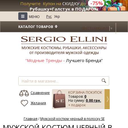
-75%
Получите Купон на
СКИДКУ
до
+
Рубашку+Галстук в ПОДАРОК!
≡
Рус
Укр
МЕНЮ
КАТАЛОГ ТОВАРОВ
SELECT LANGUAGE
▼
“Модные Тренды -
Лучшего Бренда”
КОРЗИНА ПОКУПОК
Сравнение
Товаров:
0
На сумму:
0.00 грн.
Желания
+ подарок
Главная
/
Мужской костюм черный в полоску SE
МУЖСКОЙ КОСТЮМ ЧЕРНЫЙ В