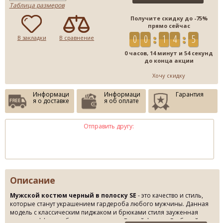
Таблица размеров
Получите скидку до -75%
прямо сейчас
0
0
1
4
5
4
В закладки
В сравнение
0 часов, 14 минут и 54 секунд
до конца акции
Хочу скидку
Информаци
Информаци
Гарантия
я о доставке
я об оплате
Отправить другу:
Описание
Мужской костюм черный в полоску SE
- это качество и стиль,
которые станут украшением гардероба любого мужчины. Данная
модель с классическим пиджаком и брюками стиля зауженная
класика эффектно будет смотрется на Вашей фигуре. Глубокий