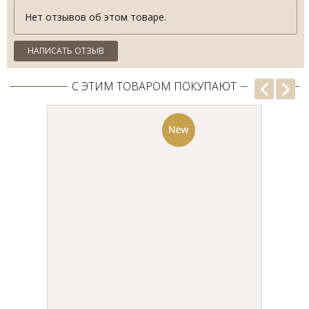
а также галстуком коричневого, бордового или фиолетового
Нет отзывов об этом товаре.
оттенков. Однобортный пиджак с двумя пуговицами и одной
шлицей, с тремя внутренними карманами и двумя боковыми с
клапанами – удачно сядет на Вас благодаря отличному крою и
НАПИСАТЬ ОТЗЫВ
точным лекалам.
Купить классический костюм, купити костюм для школяра,
С ЭТИМ ТОВАРОМ ПОКУПАЮТ
мужской костюм купить недорого
Вы сможете в этом разделе
сайта. Благодаря отличному качеству костюмы можно приобретать
быстро, не отходя от компьютера и по оптимальным ценам.
Выбирайте с умом –
мужской костюм купить
по Скидке до
75% от Sergio Ellini!