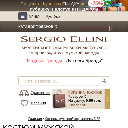
-75%
Получите Купон на
СКИДКУ
до
+
Рубашку+Галстук в ПОДАРОК!
≡
Рус
Укр
МЕНЮ
КАТАЛОГ ТОВАРОВ
SELECT LANGUAGE
▼
“Модные Тренды -
Лучшего Бренда”
КОРЗИНА ПОКУПОК
Сравнение
Товаров:
0
На сумму:
0.00 грн.
Желания
+ подарок
Главная
/
Костюм мужской коричневый SE
КОСТЮМ МУЖСКОЙ