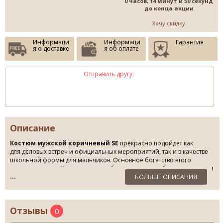
0 часов, 14 минут и 50 секунд
до конца акции
Хочу скидку
Информаци
Информаци
Гарантия
я о доставке
я об оплате
Отправить другу:
Описание
Костюм мужской коричневый SE
прекрасно подойдет как
для деловых встреч и официальных мероприятий, так и в качестве
школьной формы для мальчиков. Основное богатство этого
костюма – ткань. Как известно, любое изделие, особенно в деловом
стиле, может быть хорошо скроено, но дешевая ткань нивелирует
БОЛЬШЕ ОПИСАНИЯ
качество. Ткани для костюмов бренда Sergio Ellini отбираются из
итальянской коллекции, которая периодически пополняется
новыми идеями. Демисезонная ткань с составом 80% шерсть,
Отзывы
0
20%вискоза. Данный
деловой костюм, брючный костюм
удачно сочетается с белой или светлых, теплых оттенков рубашкой,