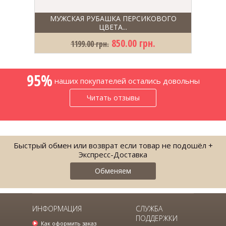
МУЖСКАЯ РУБАШКА ПЕРСИКОВОГО
ЦВЕТА...
850.00 грн.
1199.00 грн.
95%
наших покупателей остались довольны
Читать отзывы
Быстрый обмен или возврат если товар не подошёл +
Экспресс-Доставка
Обменяем
ИНФОРМАЦИЯ
СЛУЖБА
ПОДДЕРЖКИ
Как оформить заказ
КОСТЮМ МУЖСКОЙ SERGIO ELLINI.