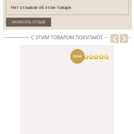
внимание, добавят весомости.
Нет отзывов об этом товаре.
Купить мужской деловой костюм
Sergio Ellini Вы можете на этой
странице, оформив онлайн заявку или позвонив по телефонам,
НАПИСАТЬ ОТЗЫВ
Официальная одежда, мужская
указанным вверху страницы.
одежда, бизнес одежда, модная мужская одежда
в
Бутике мужской одежды Fashion Wear от фабрики Sergio
С ЭТИМ ТОВАРОМ ПОКУПАЮТ
Ellini
по Суперцене со Скидкой до 75%!!!