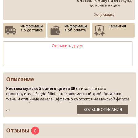
0 часов, 14 минут и 54 секунд
до конца акции
Хочу скидку
Информаци
Информаци
Гарантия
я о доставке
я об оплате
Отправить другу:
Описание
Костюм мужской синего цвета SE
от итальянского
производителя Sergio Ellini – это современный крой, богатство
ткани и отличные лекала. Эффектно смотрятся на мужской фигуре
зауженные брюки, придавая стройность. Отдельное внимание
уделено деталям пиджака: укороченный силуэт, две пуговицы в тон
БОЛЬШЕ ОПИСАНИЯ
костюмной ткани, шлица, два боковых кармана с клапанами.
Демисезонная шерстяная ткань с добавлением вискозы (20%)
имеет глубокий, классический синий цвет – одно из главных
Отзывы
0
достоинств этого
мужского классического костюма
. Такой
стильный крой и оттенок станут украшением владельца, привлекут