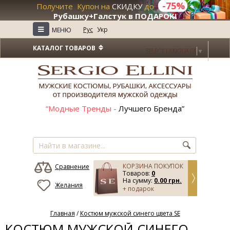
-75%
Получите Купон на
СКИДКУ
до
+
Рубашку+Галстук в ПОДАРОК!
≡
Рус
Укр
МЕНЮ
КАТАЛОГ ТОВАРОВ
SELECT LANGUAGE
▼
“Модные Тренды -
Лучшего Бренда”
КОРЗИНА ПОКУПОК
Сравнение
Товаров:
0
На сумму:
0.00 грн.
Желания
+ подарок
Главная
/
Костюм мужской синего цвета SE
КОСТЮМ МУЖСКОЙ СИНЕГО