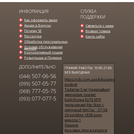
3977.00 грн.
ИНФОРМАЦИЯ
СЛУЖБА
ПОДДЕРЖКИ
Как оформить заказ
Акции и Бонусы
Связаться с нами
Почему SE
Возврат товара
Рассрочка
Карта сайта
Обработка персональных
Условия обслуживания
данных
Корпоративный пошив
Розыгрыши и Подарки
ДОПОЛНИТЕЛЬНО
ГРАФИК РАБОТЫ: 10:00-21:00,
БЕЗ ВЫХОДНЫХ
507-06-56
(044)
https://cib.com.ua/uk/business/page/dep
507-05-77
(099)
poslugi
Tadarise 5 мг (тадалафил)
777-05-75
(068)
дженерик сиалис
077-077-5
(093)
Бейсболка ELITE МТР
(мультикам) Rip-Stop с
МУЖСКОЕ ПАЛЬТО КОРОТКОЕ ЧЕРНОГО
липучкой WinTac - 57-58
ЦВЕТА SE...
20 копійок 1838 року
микола 1
3595.00 грн.
6000.00 грн.
бикини
Кросівки літні в каталозі