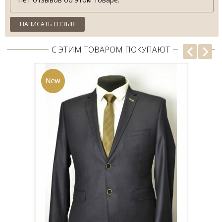
рубашку в интернете, недорогие рубашки
по СУПЕРЦЕНЕ
в
интернет бутике модной одежды SERGIO ELLINI
или
в
Бутике Fashion Wear напрямую от фабрики Sergio Ellini
в г.
НАПИСАТЬ ОТЗЫВ
Киев по Супер Скидке до 75%.
С ЭТИМ ТОВАРОМ ПОКУПАЮТ