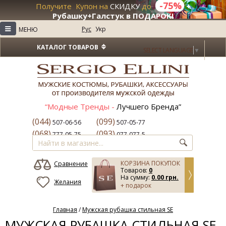
-75%
Получите Купон на
СКИДКУ
до
+
Рубашку+Галстук в ПОДАРОК!
≡
Рус
Укр
МЕНЮ
КАТАЛОГ ТОВАРОВ
SELECT LANGUAGE
▼
“Модные Тренды -
Лучшего Бренда”
(044)
(099)
507-06-56
507-05-77
(068)
(093)
777-05-75
077-077-5
КОРЗИНА ПОКУПОК
Сравнение
Товаров:
0
На сумму:
0.00 грн.
Желания
+ подарок
Главная
/
Мужская рубашка стильная SE
МУЖСКАЯ РУБАШКА СТИЛЬНАЯ SE