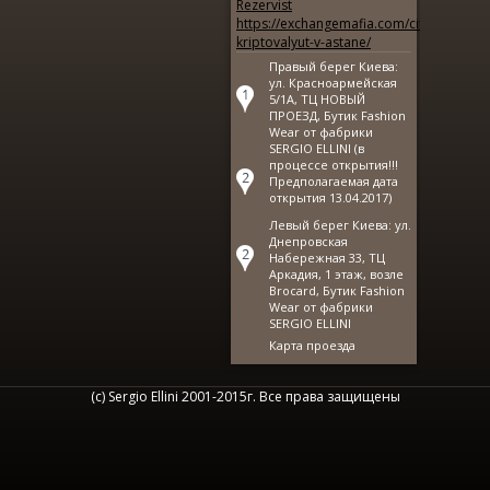
Rezervist
https://exchangemafia.com/city/obmen-
kriptovalyut-v-astane/
Правый берег Киева:
ул. Красноармейская
5/1А, ТЦ НОВЫЙ
ПРОЕЗД, Бутик Fashion
Wear от фабрики
SERGIO ELLINI (в
процессе открытия!!!
Предполагаемая дата
открытия 13.04.2017)
Левый берег Киева: ул.
Днепровская
Набережная 33, ТЦ
Аркадия, 1 этаж, возле
Brocard, Бутик Fashion
Wear от фабрики
SERGIO ELLINI
Карта проезда
(с) Sergio Ellini 2001-2015г. Все права защищены