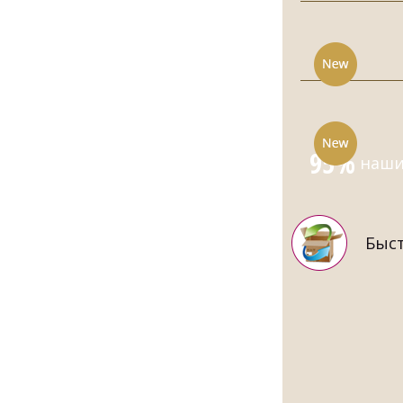
95%
наших
Быст
МУЖСКОЙ 
СИ
8870.00