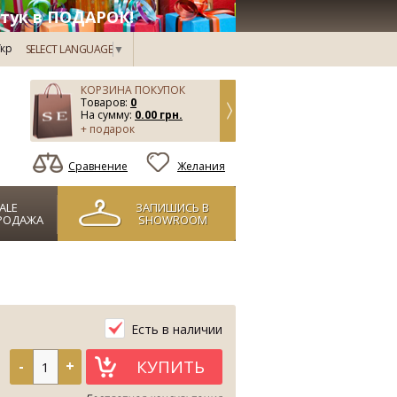
тук в ПОДАРОК!
кр
SELECT LANGUAGE
▼
КОРЗИНА ПОКУПОК
Товаров:
0
На сумму:
0.00 грн.
+ подарок
Сравнение
Желания
ALE
ЗАПИШИСЬ В
РОДАЖА
SHOWROOM
Есть в наличии
КУПИТЬ
-
+