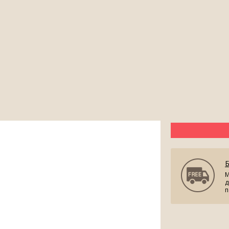
М
д
п