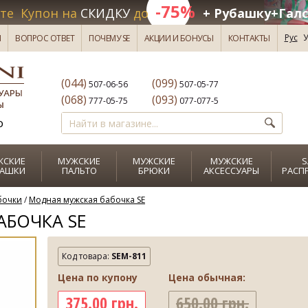
-75%
те Купон на
СКИДКУ
до
+ Рубашку+Галс
Рус
У
И
ВОПРОС ОТВЕТ
ПОЧЕМУ SE
АКЦИИ И БОНУСЫ
КОНТАКТЫ
(044)
(099)
507-06-56
507-05-77
(068)
(093)
777-05-75
077-077-5
о
ЖСКИЕ
МУЖСКИЕ
МУЖСКИЕ
МУЖСКИЕ
S
БАШКИ
ПАЛЬТО
БРЮКИ
АКСЕССУАРЫ
РАСП
бочки
/
Модная мужская бабочка SE
АБОЧКА SE
Код товара:
SEM-811
Цена по купону
Цена обычная:
375.00 грн.
650.00 грн.