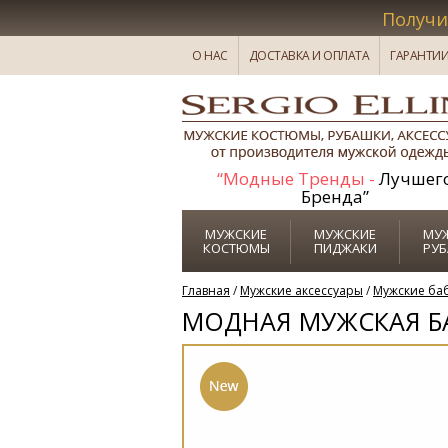
Получи
1
О НАС
ДОСТАВКА И ОПЛАТА
ГАРАНТИ
“Модные Тренды -
Лучшег
Бренда”
МУЖСКИЕ
МУЖСКИЕ
МУ
КОСТЮМЫ
ПИДЖАКИ
РУ
Главная
/
Мужские аксессуары
/
Мужские ба
МОДНАЯ МУЖСКАЯ Б