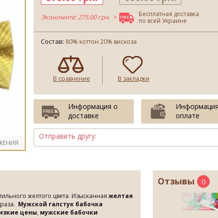
Бесплатная доставка
Экономите: 275.00 грн. +
по всей Украине
Состав:
80% коттон 20% вискоза
В сравнение
В закладки
Информация о
Информация
доставке
оплате
Отправить другу:
ЖЕНИЯ
Отзывы
0
тильного желтого цвета. Изысканная
желтая
браза.
Мужской галстук бабочка
низкие цены
,
мужские бабочки