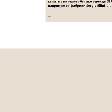
купить
в
интернет бутике одежды SER
напрямую от фабрики Sergio Ellini
в г.