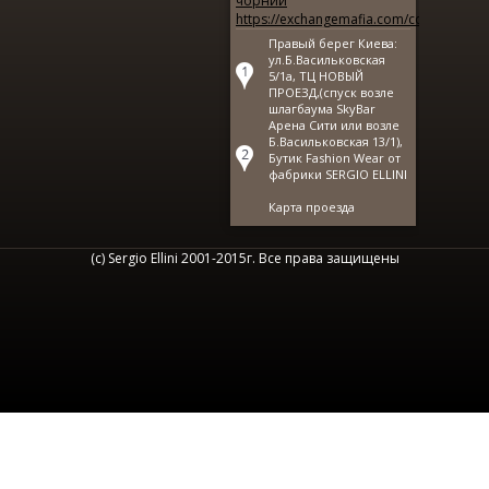
чорний
https://exchangemafia.com/countries/isr
Правый берег Киева:
ул.Б.Васильковская
5/1а, ТЦ НОВЫЙ
ПРОЕЗД,(спуск возле
шлагбаума SkyBar
Арена Сити или возле
Б.Васильковская 13/1),
Бутик Fashion Wear от
фабрики SERGIO ELLINI
Карта проезда
(с) Sergio Ellini 2001-2015г. Все права защищены
КУПИТЬ РУБАШКУ ПОД ЗАПОНКИ SE
725.00 грн.
1295.00 грн.