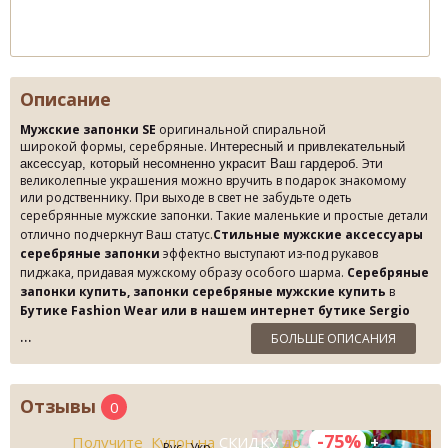
Описание
Мужские запонки SE
оригинальной спиральной
широкой формы, серебряные.
И
нтересный и привлекательный
Эти
аксессуар, который несомненно украсит Ваш гардероб.
великолепные украшения можно вручить в подарок знакомому
или родственнику. При выходе в свет не забудьте одеть
серебрянные мужские зап
онки. Такие маленькие и простые детали
отлично подчеркнут Ваш статус.
Стильные мужские аксессуары
серебряные запонки
эффектно выступают из-под рукавов
пиджака, придавая мужскому образу особого шарма.
Серебряные
запонки купить, запонки серебряные мужские купить
в
Бутике Fashion Wear или в нашем интернет бутике Sergio
Ellini
по Лучшей Цене!
БОЛЬШЕ ОПИСАНИЯ
Отзывы
0
-75%
Получите Купон на
СКИДКУ
до
+
Рус
Укр