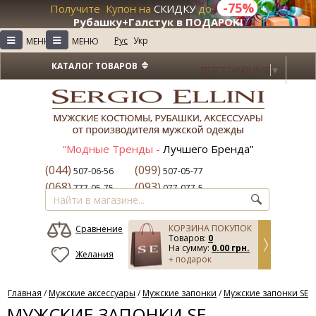
-75%
Получите Купон на
СКИДКУ
до
+
Рубашку+Галстук в ПОДАРОК!
1
≡
≡
Рус
Укр
МЕНЮ
МЕНЮ
КАТАЛОГ ТОВАРОВ
SELECT LANGUAGE
▼
“Модные Тренды -
Лучшего Бренда”
(044)
(099)
507-06-56
507-05-77
(068)
(093)
777-05-75
077-077-5
КОРЗИНА ПОКУПОК
Сравнение
Товаров:
0
На сумму:
0.00 грн.
Желания
+ подарок
Главная
/
Мужские аксессуары
/
Мужские запонки
/
Мужские запонки SE
МУЖСКИЕ ЗАПОНКИ SE