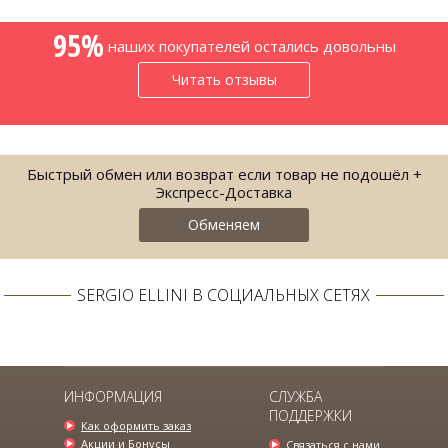
95%
наших покупателей остались довольны
Читать отзывы
Быстрый обмен или возврат если товар не подошёл +
Экспресс-Доставка
Обменяем
SERGIO ELLINI В СОЦИАЛЬНЫХ СЕТЯХ
РУБАШКА МУЖСКАЯ БЕЛАЯ ПОД
БАБОЧКУ SE...
725.00 грн.
1295.00 грн.
ИНФОРМАЦИЯ
СЛУЖБА
ПОДДЕРЖКИ
Как оформить заказ
Акции и Бонусы
Связаться с нами