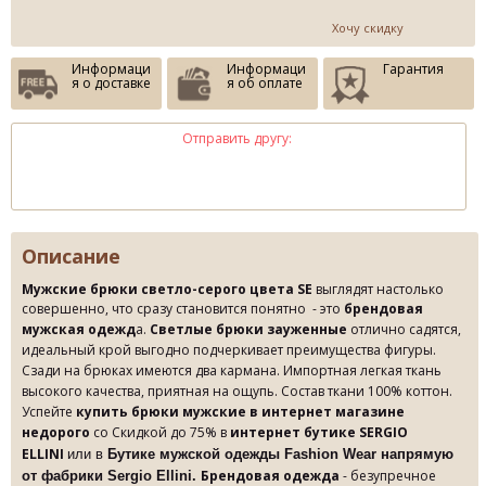
Хочу скидку
Информаци
Информаци
Гарантия
я о доставке
я об оплате
Отправить другу:
Описание
Мужские брюки светло-серого цвета SE
выглядят настолько
совершенно, что сразу становится понятно - это
брендовая
мужская одежд
а.
Светлые брюки
зауженные
отлично садятся,
идеальный крой выгодно подчеркивает преимущества фигуры.
Сзади на брюках имеются два кармана. Импортная легкая ткань
высокого качества, приятная на ощупь. Состав ткани 100% коттон.
Успейте
купить брюки мужские в интернет магазине
недорого
со Скидкой до 75% в
интернет
бутике
SERGIO
ELLINI
или в
Бутике мужской одежды Fashion Wear напрямую
Брендовая одежда
- безупречное
от фабрики Sergio Ellini.