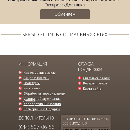
Экспресс-Доставка
Обменяем
SERGIO ELLINI В СОЦИАЛЬНЫХ СЕТЯХ
ПИДЖАК ГРАФИТОВОГО ЦВЕТА В
МЕЛКУЮ КЛЕТКУ...
3900.00 грн.
ИНФОРМАЦИЯ
СЛУЖБА
ПОДДЕРЖКИ
Как оформить заказ
Акции и Бонусы
Связаться с нами
Почему SE
Возврат товара
Рассрочка
Карта сайта
Обработка персональных
Условия обслуживания
данных
Корпоративный пошив
Розыгрыши и Подарки
ДОПОЛНИТЕЛЬНО
ГРАФИК РАБОТЫ: 10:00-21:00,
БЕЗ ВЫХОДНЫХ
507-06-56
(044)