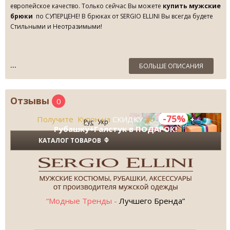
мужские
европейское качество.
Только сейчас Вы можете
купить
брюки
по СУПЕРЦЕНЕ!
В брюках от
SERGIO ELLINI Вы всегда будете
Стильными и Неотразимыми!
БОЛЬШЕ ОПИСАНИЯ
Отзывы
0
-75%
Получите Купон на
СКИДКУ
до
+
Рус
Укр
Рубашку+Галстук в ПОДАРОК!
КАТАЛОГ ТОВАРОВ
“Модные Тренды -
Лучшего Бренда”