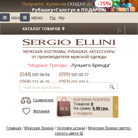
-75%
Получите Купон на
СКИДКУ
до
+
Рубашку+Галстук в ПОДАРОК!
≡
≡
Рус
Укр
МЕНЮ
МЕНЮ
КАТАЛОГ ТОВАРОВ
SELECT LANGUAGE
▼
“Модные Тренды -
Лучшего Бренда”
(044)
(099)
507-06-56
507-05-77
(068)
(093)
777-05-75
077-077-5
КОРЗИНА ПОКУПОК
Сравнение
Товаров:
0
На сумму:
0.00 грн.
Желания
+ подарок
Главная
/
Мужские брюки
/
Чоловічі штани
/
Мужские брюки светло-
серого цвета SE