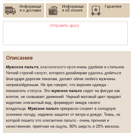
Информаци
Информаци
Гарантия
я о доставке
я об оплате
Отправить другу:
Описание
Мужское пальто
, классического кроя
очень удобное и стильное.
Четкий строгий силуэт, которого дизайнерам удалось добиться
благодаря дорогим лекалам, делает облик любого мужчины
непревзойденным. Не зря говорят, что верхняя одежда -
показатель статуса. Это
мужское пальто
сидит на фигуре как
влитое, не сковывает движений. Черный матовый цвет придает
изделию элегантный вид, формирует имидж своего
владельца.
Мужское пальто
прекрасно согреет в холодную
осеннюю погоду, надежно защитит от ветра и дождя. Ткань, из
которой пошито это элегантное пальто - очень прочная и
качественная, приятная на ощупь, 80% шерсть и 20% вискоза.