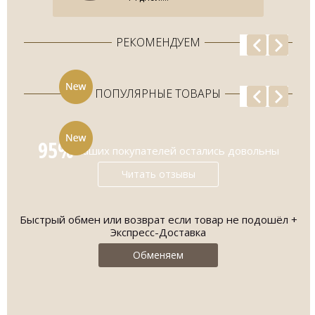
РЕКОМЕНДУЕМ
ПОПУЛЯРНЫЕ ТОВАРЫ
95%
наших покупателей остались довольны
Читать отзывы
Быстрый обмен или возврат если товар не подошёл +
О
Экспресс-Доставка
Обменяем
Mi
-
МУЖСКОЙ КОСТЮМ ПОЛУНОЧНО-
СИНЕГО ЦВЕТА...
эт