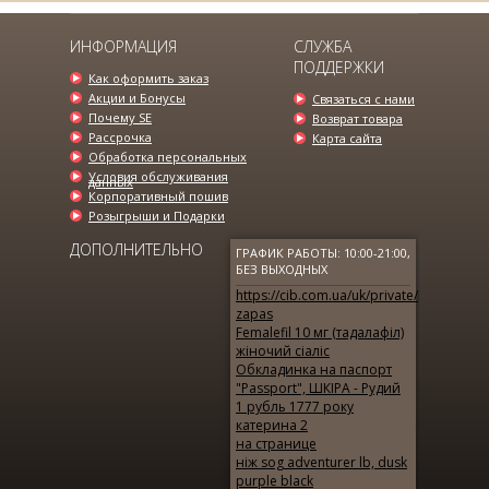
ИНФОРМАЦИЯ
СЛУЖБА
ПОДДЕРЖКИ
Как оформить заказ
Акции и Бонусы
Связаться с нами
Почему SE
Возврат товара
Рассрочка
Карта сайта
Обработка персональных
Условия обслуживания
данных
Корпоративный пошив
Розыгрыши и Подарки
ДОПОЛНИТЕЛЬНО
ГРАФИК РАБОТЫ: 10:00-21:00,
БЕЗ ВЫХОДНЫХ
https://cib.com.ua/uk/private/products/de
zapas
Femalefil 10 мг (тадалафіл)
жіночий сіаліс
Обкладинка на паспорт
"Passport", ШКІРА - Рудий
1 рубль 1777 року
катерина 2
на странице
ніж sog adventurer lb, dusk
purple black