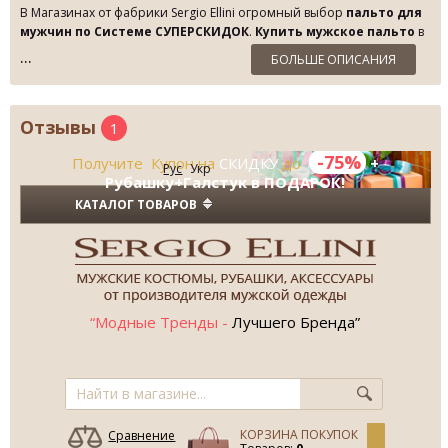
В Магазинах от фабрики Sergio Ellini огромный выбор
пальто для
мужчин по Системе СУПЕРСКИДОК
.
Купить мужское пальто
в
Украине высокого качества.
БОЛЬШЕ ОПИСАНИЯ
Отзывы
1
-75%
Получите Купон на
СКИДКУ
до
+
Рус
Укр
Рубашку+Галстук в ПОДАРОК!
КАТАЛОГ ТОВАРОВ
“Модные Тренды -
Лучшего Бренда”
КОРЗИНА ПОКУПОК
Сравнение