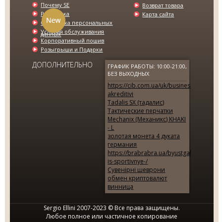
Почему SE
Возврат товара
Рассрочка
Карта сайта
Обработка персональных
Условия обслуживания
данных
Корпоративный пошив
Розыгрыши и Подарки
ДОПОЛНИТЕЛЬНО
ГРАФИК РАБОТЫ: 10:00-21:00,
БЕЗ ВЫХОДНЫХ
https://cib.com.ua/uk/business/page/do
akreditivi
Tadalis SX (тадалис)
Тактические перчатки
Mechanix (Механикс) KHAKI
- L
золотая монета 4 дуката
германия
https://brabrabra.ua/byustgaltery/sfera
is-sportivnye-/
МУЖСКОЙ КОСТЮМ ЧЕРНЫЙ В
Сувенірні шеврони
ПОЛОСКУ SE...
обмен криптовалют
винница
2795.00 грн.
7950.00 грн.
Sergio Ellini 2007-2023 © Все права защищены.
Любое полное или частичное копирование