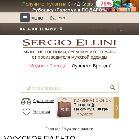
-75%
Получите Купон на
СКИДКУ
до
+
Рубашку+Галстук в ПОДАРОК!
≡
≡
Рус
Укр
МЕНЮ
МЕНЮ
КАТАЛОГ ТОВАРОВ
SELECT LANGUAGE
▼
“Модные Тренды -
Лучшего Бренда”
КОРЗИНА ПОКУПОК
Сравнение
Товаров:
0
На сумму:
0.00 грн.
Желания
+ подарок
Главная
/
Мужское пальто
МУЖСКОЕ ПАЛЬТО