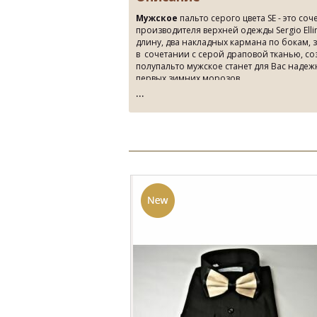
Мужское
пальто серого цвета SE - это соч
производителя верхней одежды Sergio Ell
длину, два накладных кармана по бокам, за
в сочетании с серой драповой тканью, со
полупальто мужское станет для Вас надеж
первых зимних морозов.
Наши бутики в городе Киеве, в которых н
мужская одежда пальто, кожаное пал
мужская
, ждут своих клиентов. Sergio Ell
заботой и любовью .