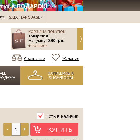
тук в ПОДАРОК!
кр
SELECT LANGUAGE
▼
КОРЗИНА ПОКУПОК
Товаров:
0
На сумму:
0.00 грн.
+ подарок
Сравнение
Желания
ALE
ЗАПИШИСЬ В
РОДАЖА
SHOWROOM
Есть в наличии
КУПИТЬ
-
+