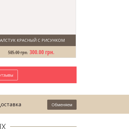
ГАЛСТУК КРАСНЫЙ С РИСУНКОМ
ГАЛСТУК БЕЖЕВ
300.00 грн.
2
585.00 грн.
585.00 грн.
отзывы
Доставка
Обменяем
ЯХ