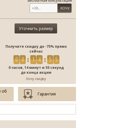
Бесплатная консультация
ХОЧУ
Уточнить размер
Получите скидку до -75% прямо
сейчас
0
0
1
4
5
4
0 часов, 14 минут и 54 секунд
до конца акции
Хочу скидку
 об
Гарантия