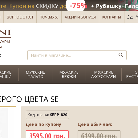
-75%
те Купон на
СКИДКУ
до
+ Рубашку+Галс
Рус
У
И
ВОПРОС ОТВЕТ
ПОЧЕМУ SE
АКЦИИ И БОНУСЫ
КОНТАКТЫ
о
ЖСКИЕ
МУЖСКИЕ
МУЖСКИЕ
МУЖСКИЕ
S
БАШКИ
ПАЛЬТО
БРЮКИ
АКСЕССУАРЫ
РАСП
РОГО ЦВЕТА SE
Код товара:
SEPP-820
цена по купону
Цена обычная:
3595.00 грн.
6199.00 грн.