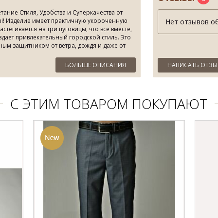
етание Стиля, Удобства и Суперкачества от
ini! Изделие имеет практичную укороченную
Нет отзывов об
стегивается на три пуговицы, что все вместе,
здает привлекательный городской стиль. Это
ным защитником от ветра, дождя и даже от
БОЛЬШЕ ОПИСАНИЯ
НАПИСАТЬ ОТЗЫ
а Ваш выбор есть
модные мужские пальто,
ьто мужское, куртка пальто
ini - мы творим только для Вас, с величайшей
С ЭТИМ ТОВАРОМ ПОКУПАЮТ