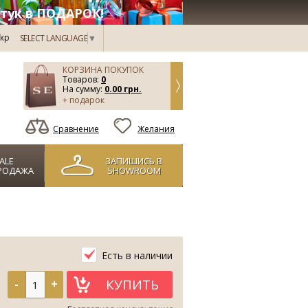
тук в ПОДАРОК!
кр
SELECT LANGUAGE
▼
КОРЗИНА ПОКУПОК
Товаров:
0
На сумму:
0.00 грн.
+ подарок
Сравнение
Желания
ALE
ЗАПИШИСЬ В
РОДАЖА
SHOWROOM
Есть в наличии
КУПИТЬ
-
+