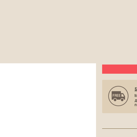
М
д
п