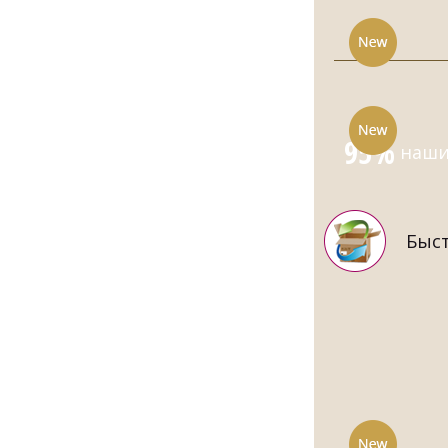
95%
наших
Быст
МУЖСКОЙ 
СИ
8870.00
ПРИТАЛЕН
ЦВЕ