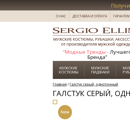
Получи
О НАС
ДОСТАВКА И ОПЛАТА
ГАРАНТИ
“Модные Тренды -
Лучшег
Бренда”
МУЖСКИЕ
МУЖСКИЕ
МУ
КОСТЮМЫ
ПИДЖАКИ
РУ
Главная
/
Галстук серый, однотонный
ГАЛСТУК СЕРЫЙ, О