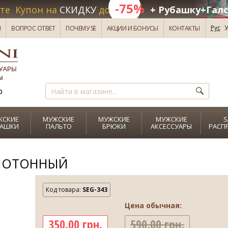
-75%
те Купон на
СКИДКУ
до
+ Рубашку+Галс
Рус
У
И
ВОПРОС ОТВЕТ
ПОЧЕМУ SE
АКЦИИ И БОНУСЫ
КОНТАКТЫ
о
ЖСКИЕ
МУЖСКИЕ
МУЖСКИЕ
МУЖСКИЕ
S
БАШКИ
ПАЛЬТО
БРЮКИ
АКСЕССУАРЫ
РАСП
ДНОТОННЫЙ
Код товара:
SEG-343
Цена обычная:
350.00 грн.
590.00 грн.