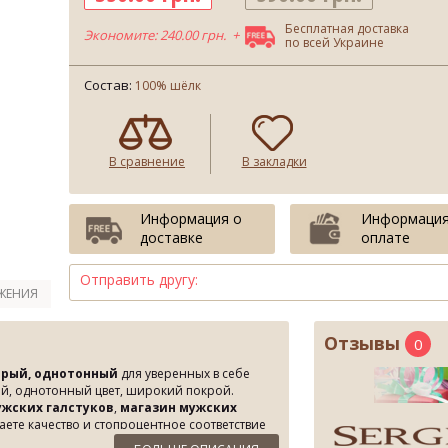
Бесплатная доставка
Экономите: 240.00 грн. +
по всей Украине
Состав:
100% шёлк
В сравнение
В закладки
Информация о
Информация
доставке
оплате
Отправить другу:
ЖЕНИЯ
Отзывы
0
ерый, однотонный
для уверенных в себе
й, однотонный цвет, широкий покрой.
ужских галстуков
,
магазин мужских
раете качество и стопроцентное соответствие
шоппинг-клубе.