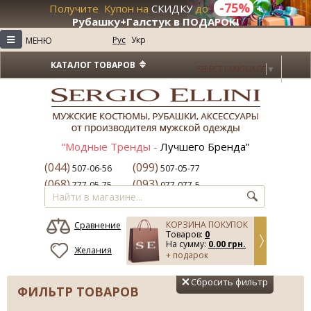
-75%
Получите Купон на
СКИДКУ
до
+
Рубашку+Галстук в ПОДАРОК!
≡
Рус
Укр
МЕНЮ
КАТАЛОГ ТОВАРОВ
SELECT LANGUAGE
▼
“Модные Тренды -
Лучшего Бренда”
(044)
(099)
507-06-56
507-05-77
(068)
(093)
777-05-75
077-077-5
КОРЗИНА ПОКУПОК
Сравнение
Товаров:
0
На сумму:
0.00 грн.
Желания
+ подарок
Сбросить фильтр
ФИЛЬТР ТОВАРОВ