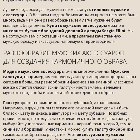
Лучшим подарком для мужчины также станут
стильные мужские
аксессуары
. В базовом гардеробе мужчины их просто не может быть
много, ведь чем они разнообразнее, тем легче мужчине будет
выглядеть безупречно.
Купить мужские аксессуары
можно в
интернет-бутике брендовой деловой одежды Sergio Ellini.
Мы
не сотрудничаем с поставщиками, а предлагаем качественную
мужскую одежду и аксессуары напрямую от производителя.
РАЗНООБРАЗИЕ МУЖСКИХ АКСЕССУАРОВ
ДЛЯ СОЗДАНИЯ ГАРМОНИЧНОГО ОБРАЗА
Модные мужские аксессуары
очень многочисленны.
Мужские
галстуки
, например, имеют очень длинную историю и представлены
сегодня в большом разнообразии фасонов. Неизменной классикой
все же остается классический галстук – неотъемлемый элемент
мужского гардероба и финальный штрих делового образа.
Галстук
должен гармонировать и с рубашкой, и с костюмом.
Например, в двухцветном галстуке его основной цвет должен быть
близок к цвету пиджака, а цвет узора – к цвету рубашки. Подобных
правил много, поэтому если сомневаетесь с выбором цвета галстука,
выбирайте универсальные варианты – черный, темно-серый, темно-
синий или бордовый. У нас также можно купить
галстуки-бабочки
самых разнообразных расцветок. Этот
аксессуары в мужском
стиле
уже давно перестал быть дополнением только вечерних