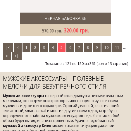
ЧЕРНАЯ БАБОЧКА SE
320.00 грн.
570.00 грн.
|<
<
1
2
3
4
5
6
7
8
9
10
11
....
>
>|
Показано с 121 по 150 из 367 (всего 13 страниц)
МУЖСКИЕ АКСЕССУАРЫ – ПОЛЕЗНЫЕ
МЕЛОЧИ ДЛЯ БЕЗУПРЕЧНОГО СТИЛЯ
Мужские аксессуары
на первый взгляд кажутся незначительными
мелочами, но на деле они красноречиво говорят о чувстве стиля
мужчины и даже о его характере. Строгий деловой, классический,
элегантный, smart casual и многие другие стили одежды требуют
определенного набора мужских аксессуаров, ведь без них любой
образ будет выглядеть незавершенным. Удачно подобранный
мужской аксессуар Киев
может «спасти» ситуацию даже при
неудачно подобранной одежде или обуви.