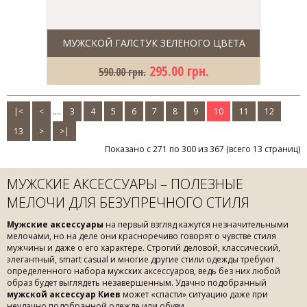
МУЖСКОЙ ГАЛСТУК ЗЕЛЕНОГО ЦВЕТА
295.00 грн.
590.00 грн.
|<
<
....
3
4
5
6
7
8
9
10
11
12
13
>
>|
Показано с 271 по 300 из 367 (всего 13 страниц)
МУЖСКИЕ АКСЕССУАРЫ – ПОЛЕЗНЫЕ
МЕЛОЧИ ДЛЯ БЕЗУПРЕЧНОГО СТИЛЯ
Мужские аксессуары
на первый взгляд кажутся незначительными
мелочами, но на деле они красноречиво говорят о чувстве стиля
мужчины и даже о его характере. Строгий деловой, классический,
элегантный, smart casual и многие другие стили одежды требуют
определенного набора мужских аксессуаров, ведь без них любой
образ будет выглядеть незавершенным. Удачно подобранный
мужской аксессуар Киев
может «спасти» ситуацию даже при
неудачно подобранной одежде или обуви.