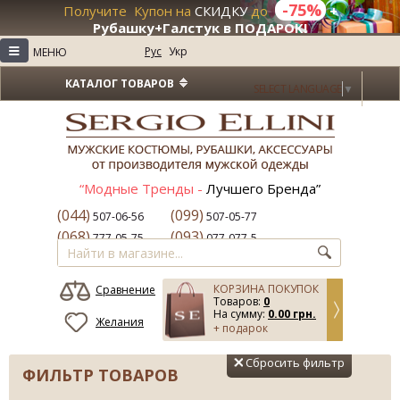
-75%
Получите Купон на
СКИДКУ
до
+
Рубашку+Галстук в ПОДАРОК!
≡
Рус
Укр
МЕНЮ
КАТАЛОГ ТОВАРОВ
SELECT LANGUAGE
▼
“Модные Тренды -
Лучшего Бренда”
(044)
(099)
507-06-56
507-05-77
(068)
(093)
777-05-75
077-077-5
КОРЗИНА ПОКУПОК
Сравнение
Товаров:
0
На сумму:
0.00 грн.
Желания
+ подарок
Сбросить фильтр
ФИЛЬТР ТОВАРОВ