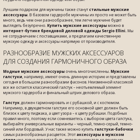
Лучшим подарком для мужчины также станут
стильные мужские
аксессуары
. В базовом гардеробе мужчины их просто не может быть
много, ведь чем они разнообразнее, тем легче мужчине будет
выглядеть безупречно.
Купить мужские аксессуары
можно в
интернет-бутике брендовой деловой одежды Sergio Ellini.
Мы
не сотрудничаем с поставщиками, а предлагаем качественную
мужскую одежду и аксессуары напрямую от производителя.
РАЗНООБРАЗИЕ МУЖСКИХ АКСЕССУАРОВ
ДЛЯ СОЗДАНИЯ ГАРМОНИЧНОГО ОБРАЗА
Модные мужские аксессуары
очень многочисленны.
Мужские
галстуки
, например, имеют очень длинную историю и представлены
сегодня в большом разнообразии фасонов. Неизменной классикой
все же остается классический галстук – неотъемлемый элемент
мужского гардероба и финальный штрих делового образа.
Галстук
должен гармонировать и с рубашкой, и с костюмом.
Например, в двухцветном галстуке его основной цвет должен быть
близок к цвету пиджака, а цвет узора – к цвету рубашки. Подобных
правил много, поэтому если сомневаетесь с выбором цвета галстука,
выбирайте универсальные варианты – черный, темно-серый, темно-
синий или бордовый. У нас также можно купить
галстуки-бабочки
самых разнообразных расцветок. Этот
аксессуары в мужском
стиле
уже давно перестал быть дополнением только вечерних