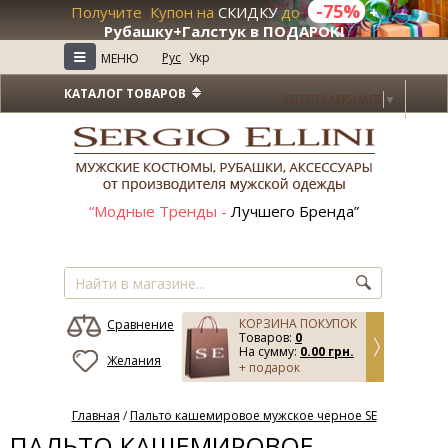
-75%
Получите Купон на
СКИДКУ
до
+
Рубашку+Галстук в ПОДАРОК!
≡
Рус
Укр
МЕНЮ
КАТАЛОГ ТОВАРОВ
SELECT LANGUAGE
▼
“Модные Тренды -
Лучшего Бренда”
КОРЗИНА ПОКУПОК
Сравнение
Товаров:
0
На сумму:
0.00 грн.
Желания
+ подарок
Главная
/
Пальто кашемировое мужское черное SE
ПАЛЬТО КАШЕМИРОВОЕ